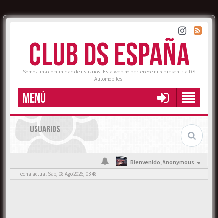
CLUB DS ESPAÑA
Somos una comunidad de usuarios. Esta web no pertenece ni representa a DS
Automobiles.
MENÚ
USUARIOS
Bienvenido,
Anonymous
Fecha actual Sab, 08 Ago 2026, 03:48