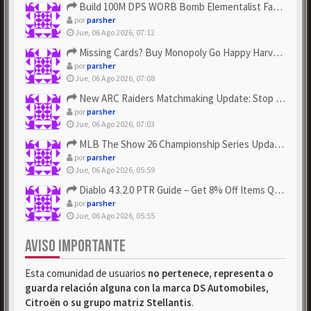
Build 100M DPS WORB Bomb Elementalist Fast - Grab POE Curren...
por
parsher
Jue, 06 Ago 2026, 07:12
Missing Cards? Buy Monopoly Go Happy Harvest with Looney Tun...
por
parsher
Jue, 06 Ago 2026, 07:08
New ARC Raiders Matchmaking Update: Stop Failed - Grab Bluep...
por
parsher
Jue, 06 Ago 2026, 07:03
MLB The Show 26 Championship Series Update! Get Cheap & ...
por
parsher
Jue, 06 Ago 2026, 05:59
Diablo 4 3.2.0 PTR Guide – Get 8% Off Items Quickly to Test ...
por
parsher
Jue, 06 Ago 2026, 05:55
AVISO IMPORTANTE
Esta comunidad de usuarios
no pertenece, representa o
guarda relación alguna con la marca DS Automobiles,
Citroën o su grupo matriz Stellantis
.