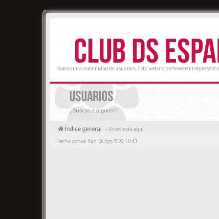
CLUB DS ESP
Somos una comunidad de usuarios. Esta web no pertenece ni representa
USUARIOS
¿Buscas a alguien?
Índice general
« Usted esta aquí
Fecha actual Sab, 08 Ago 2026, 10:43