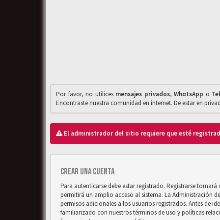
Por favor, no utilices
mensajes privados
,
WhαtsApp
o
Te
Encontraste nuestra comunidad en internet. De estar en priv
El administrador del sitio requiere que esté registrad
Crear una cuenta
Para autenticarse debe estar registrado. Registrarse tomará
permitirá un amplio acceso al sistema. La Administración d
permisos adicionales a los usuarios registrados. Antes de ide
familiarizado con nuestros términos de uso y políticas relaci