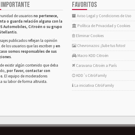
 IMPORTANTE
FAVORITOS
munidad de usuarios
no pertenece,
Aviso Legal y Condiciones de Uso
nta o guarda relación alguna con la
Política de Privacidad y Cookies
S Automobiles, Citroën o su grupo
Stellantis
.
Eliminar Cookies
ajes publicados reflejan la opinión
Chevronazos: ¡Sube tus fotos!
 de los usuarios que las escriben y
en
caso somos responsables de sus
Macro KDD Citroën
ciones
.
de existir algún contenido que deba
Caravana Citroën a París
rado,
por favor, contactar con
KDD´s CitröFamily
os
. El equipo de moderadores
la su labor de forma altruista.
La iniciativa CitröFamily