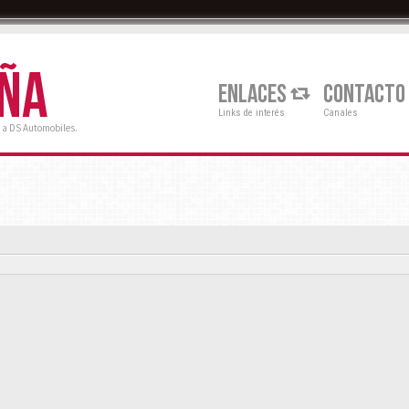
AÑA
ENLACES
CONTACTO
Links de interés
Canales
 a DS Automobiles.