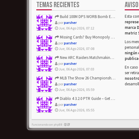
TEMAS RECIENTES
AVISO
Esta co
Build 100M DPS WORB Bomb Elementalist Fast - Grab POE Curren...
represe
por
parsher
marca D
Jue, 06 Ago 2026, 07:12
matriz 
Missing Cards? Buy Monopoly Go Happy Harvest with Looney Tun...
Los mens
por
parsher
personal
Jue, 06 Ago 2026, 07:08
ningún 
New ARC Raiders Matchmaking Update: Stop Failed - Grab Bluep...
publica
por
parsher
En caso 
Jue, 06 Ago 2026, 07:03
ser reti
MLB The Show 26 Championship Series Update! Get Cheap & ...
nosotr
desarrol
por
parsher
Jue, 06 Ago 2026, 05:59
Diablo 4 3.2.0 PTR Guide – Get 8% Off Items Quickly to Test ...
por
parsher
Jue, 06 Ago 2026, 05:55
Funcionando con phpBB -