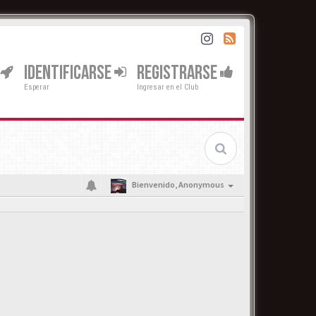
IDENTIFICARSE
REGISTRARSE
Esperar
Ingresar en el Club
Bienvenido,
Anonymous