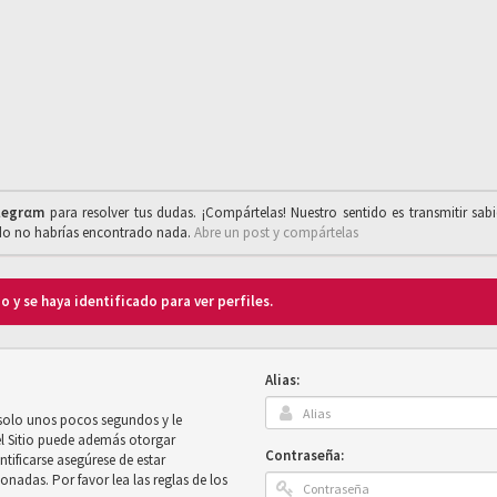
legrαm
para resolver tus dudas. ¡Compártelas! Nuestro sentido es transmitir sab
ado no habrías encontrado nada.
Abre un post y compártelas
o y se haya identificado para ver perfiles.
Alias:
 solo unos pocos segundos y le
el Sitio puede además otorgar
Contraseña:
ntificarse asegúrese de estar
onadas. Por favor lea las reglas de los