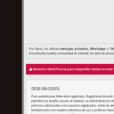
Por favor, no utilices
mensajes privados
,
WhαtsApp
o
Te
Encontraste nuestra comunidad en internet. De estar en priv
Necesita identificarse para responder temas en este 
Crear una cuenta
Para autenticarse debe estar registrado. Registrarse tomará
permitirá un amplio acceso al sistema. La Administración d
permisos adicionales a los usuarios registrados. Antes de ide
familiarizado con nuestros términos de uso y políticas relaci