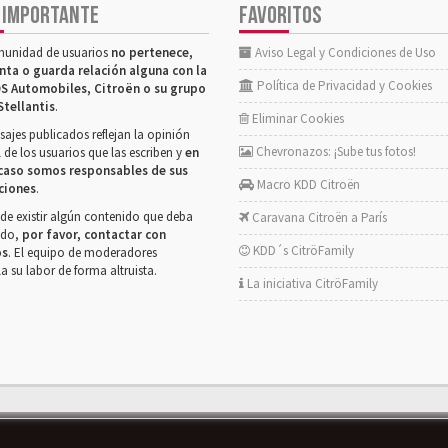
 IMPORTANTE
FAVORITOS
munidad de usuarios
no pertenece,
Aviso Legal y Condiciones de Uso
nta o guarda relación alguna con la
Política de Privacidad y Cookies
S Automobiles, Citroën o su grupo
Stellantis
.
Eliminar Cookies
ajes publicados reflejan la opinión
Chevronazos: ¡Sube tus fotos!
 de los usuarios que las escriben y
en
caso somos responsables de sus
Macro KDD Citroën
ciones
.
de existir algún contenido que deba
Caravana Citroën a París
rado,
por favor, contactar con
KDD´s CitröFamily
os
. El equipo de moderadores
la su labor de forma altruista.
La iniciativa CitröFamily