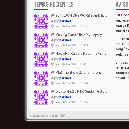
TEMAS RECIENTES
AVISO
Esta co
Build 100M DPS WORB Bomb Elementalist Fast - Grab POE Curren...
represe
por
parsher
marca D
Jue, 06 Ago 2026, 07:12
matriz 
Missing Cards? Buy Monopoly Go Happy Harvest with Looney Tun...
Los mens
por
parsher
personal
Jue, 06 Ago 2026, 07:08
ningún 
New ARC Raiders Matchmaking Update: Stop Failed - Grab Bluep...
publica
por
parsher
En caso 
Jue, 06 Ago 2026, 07:03
ser reti
MLB The Show 26 Championship Series Update! Get Cheap & ...
nosotr
desarrol
por
parsher
Jue, 06 Ago 2026, 05:59
Diablo 4 3.2.0 PTR Guide – Get 8% Off Items Quickly to Test ...
por
parsher
Jue, 06 Ago 2026, 05:55
Funcionando con phpBB -