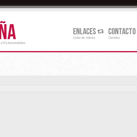
AÑA
ENLACES
CONTACTO
Links de interés
Canales
 a DS Automobiles.