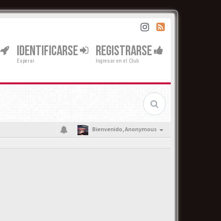
IDENTIFICARSE
REGISTRARSE
Esperar
Ingresar en el Club
Bienvenido,
Anonymous