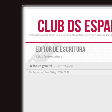
CLUB DS ESP
Somos una comunidad de usuarios. Esta web no pertenece ni representa
EDITOR DE ESCRITURA
¡Difusión de escritura!
Índice general
« Usted esta aquí
Fecha actual Jue, 06 Ago 2026, 09:18