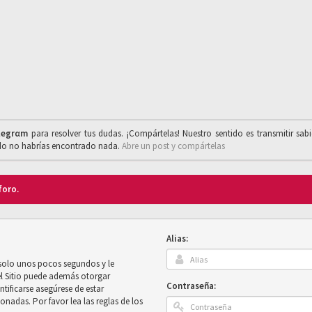
legrαm
para resolver tus dudas. ¡Compártelas! Nuestro sentido es transmitir sab
ado no habrías encontrado nada.
Abre un post y compártelas
foro.
Alias:
 solo unos pocos segundos y le
el Sitio puede además otorgar
Contraseña:
ntificarse asegúrese de estar
onadas. Por favor lea las reglas de los