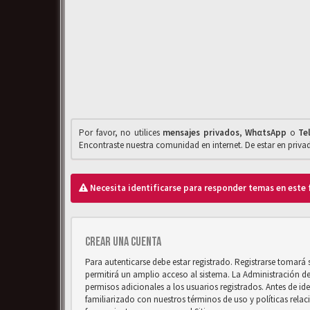
Por favor, no utilices
mensajes privados
,
WhαtsApp
o
Te
Encontraste nuestra comunidad en internet. De estar en priv
Necesita identificarse para responder temas en este 
Crear una cuenta
Para autenticarse debe estar registrado. Registrarse tomará
permitirá un amplio acceso al sistema. La Administración d
permisos adicionales a los usuarios registrados. Antes de ide
familiarizado con nuestros términos de uso y políticas relaci