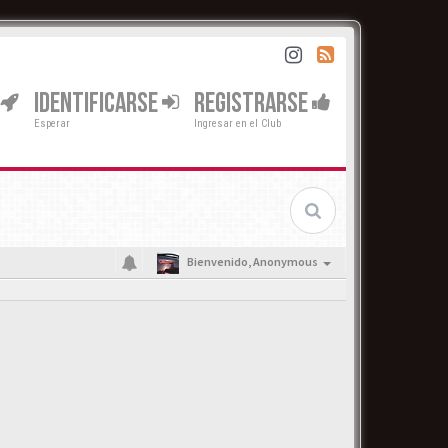
IDENTIFICARSE
REGISTRARSE
Esperar
Ingresar en el Club
Bienvenido,
Anonymous