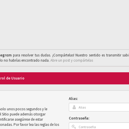
legrαm
para resolver tus dudas. ¡Compártelas! Nuestro sentido es transmitir sab
ado no habrías encontrado nada.
Abre un post y compártelas
trol de Usuario
Alias:
 solo unos pocos segundos y le
el Sitio puede además otorgar
Contraseña:
ntificarse asegúrese de estar
onadas. Por favor lea las reglas de los