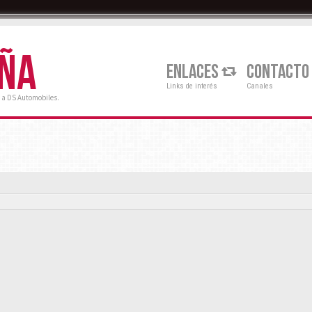
AÑA
ENLACES
CONTACTO
Links de interés
Canales
 a DS Automobiles.