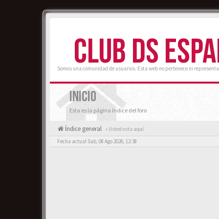
CLUB DS ESP
Somos una comunidad de usuarios. Esta web no pertenece ni representa
INICIO
Esta es la página índice del foro
Índice general
« Usted esta aquí
Fecha actual Sab, 08 Ago 2026, 12:38