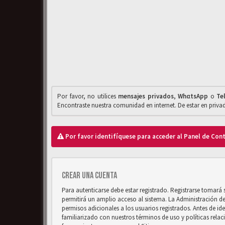
Por favor, no utilices
mensajes privados
,
WhαtsApp
o
Te
Encontraste nuestra comunidad en internet. De estar en priv
Por favor identifíquese para acceder al Panel de Con
Crear una cuenta
Para autenticarse debe estar registrado. Registrarse tomará
permitirá un amplio acceso al sistema. La Administración d
permisos adicionales a los usuarios registrados. Antes de ide
familiarizado con nuestros términos de uso y políticas relaci