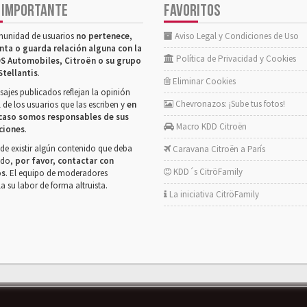
 IMPORTANTE
FAVORITOS
munidad de usuarios
no pertenece,
Aviso Legal y Condiciones de Uso
nta o guarda relación alguna con la
Política de Privacidad y Cookies
S Automobiles, Citroën o su grupo
Stellantis
.
Eliminar Cookies
ajes publicados reflejan la opinión
Chevronazos: ¡Sube tus fotos!
 de los usuarios que las escriben y
en
caso somos responsables de sus
Macro KDD Citroën
ciones
.
de existir algún contenido que deba
Caravana Citroën a París
rado,
por favor, contactar con
KDD´s CitröFamily
os
. El equipo de moderadores
la su labor de forma altruista.
La iniciativa CitröFamily