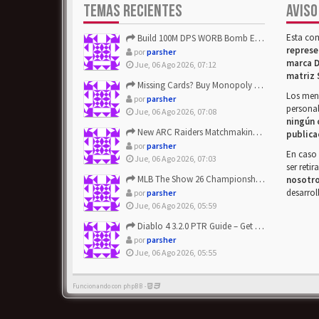
TEMAS RECIENTES
AVISO
Esta co
Build 100M DPS WORB Bomb Elementalist Fast - Grab POE Curren...
represe
por
parsher
marca D
Jue, 06 Ago 2026, 07:12
matriz 
Missing Cards? Buy Monopoly Go Happy Harvest with Looney Tun...
Los mens
por
parsher
personal
Jue, 06 Ago 2026, 07:08
ningún 
New ARC Raiders Matchmaking Update: Stop Failed - Grab Bluep...
publica
por
parsher
En caso 
Jue, 06 Ago 2026, 07:03
ser reti
MLB The Show 26 Championship Series Update! Get Cheap & ...
nosotr
desarrol
por
parsher
Jue, 06 Ago 2026, 05:59
Diablo 4 3.2.0 PTR Guide – Get 8% Off Items Quickly to Test ...
por
parsher
Jue, 06 Ago 2026, 05:55
Funcionando con phpBB -