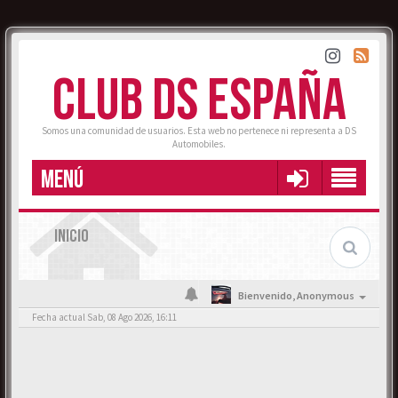
CLUB DS ESPAÑA
Somos una comunidad de usuarios. Esta web no pertenece ni representa a DS
Automobiles.
MENÚ
INICIO
Bienvenido,
Anonymous
Fecha actual Sab, 08 Ago 2026, 16:11