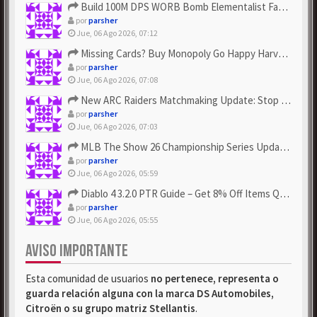
Build 100M DPS WORB Bomb Elementalist Fast - Grab POE Curren...
por
parsher
Jue, 06 Ago 2026, 07:12
Missing Cards? Buy Monopoly Go Happy Harvest with Looney Tun...
por
parsher
Jue, 06 Ago 2026, 07:08
New ARC Raiders Matchmaking Update: Stop Failed - Grab Bluep...
por
parsher
Jue, 06 Ago 2026, 07:03
MLB The Show 26 Championship Series Update! Get Cheap & ...
por
parsher
Jue, 06 Ago 2026, 05:59
Diablo 4 3.2.0 PTR Guide – Get 8% Off Items Quickly to Test ...
por
parsher
Jue, 06 Ago 2026, 05:55
AVISO IMPORTANTE
Esta comunidad de usuarios
no pertenece, representa o
guarda relación alguna con la marca DS Automobiles,
Citroën o su grupo matriz Stellantis
.