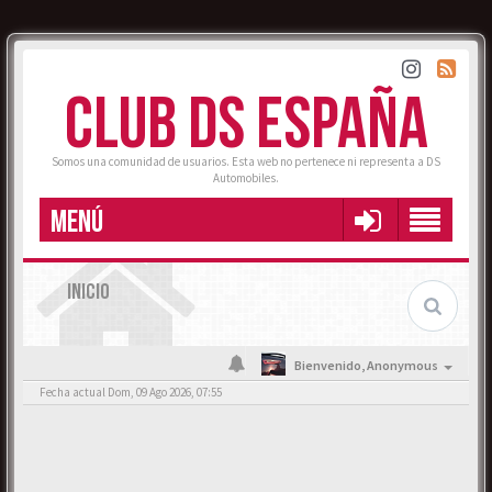
CLUB DS ESPAÑA
Somos una comunidad de usuarios. Esta web no pertenece ni representa a DS
Automobiles.
MENÚ
INICIO
Bienvenido,
Anonymous
Fecha actual Dom, 09 Ago 2026, 07:55