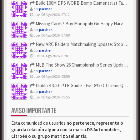
Build 100M DPS WORB Bomb Elementalist Fast - Grab POE Curren...
por
parsher
Jue, 06 Ago 2026, 07:12
Missing Cards? Buy Monopoly Go Happy Harvest with Looney Tun...
por
parsher
Jue, 06 Ago 2026, 07:08
New ARC Raiders Matchmaking Update: Stop Failed - Grab Bluep...
por
parsher
Jue, 06 Ago 2026, 07:03
MLB The Show 26 Championship Series Update! Get Cheap & ...
por
parsher
Jue, 06 Ago 2026, 05:59
Diablo 4 3.2.0 PTR Guide – Get 8% Off Items Quickly to Test ...
por
parsher
Jue, 06 Ago 2026, 05:55
AVISO IMPORTANTE
Esta comunidad de usuarios
no pertenece, representa o
guarda relación alguna con la marca DS Automobiles,
Citroën o su grupo matriz Stellantis
.