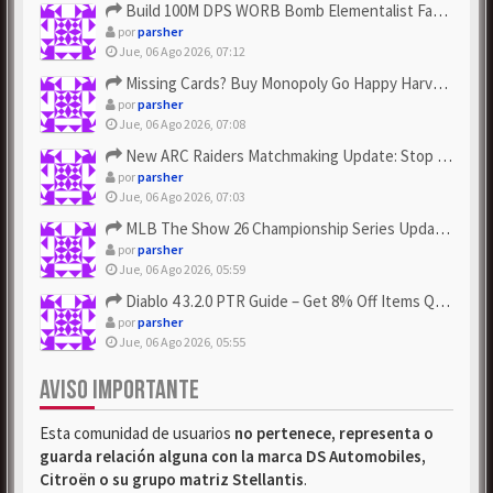
Build 100M DPS WORB Bomb Elementalist Fast - Grab POE Curren...
por
parsher
Jue, 06 Ago 2026, 07:12
Missing Cards? Buy Monopoly Go Happy Harvest with Looney Tun...
por
parsher
Jue, 06 Ago 2026, 07:08
New ARC Raiders Matchmaking Update: Stop Failed - Grab Bluep...
por
parsher
Jue, 06 Ago 2026, 07:03
MLB The Show 26 Championship Series Update! Get Cheap & ...
por
parsher
Jue, 06 Ago 2026, 05:59
Diablo 4 3.2.0 PTR Guide – Get 8% Off Items Quickly to Test ...
por
parsher
Jue, 06 Ago 2026, 05:55
AVISO IMPORTANTE
Esta comunidad de usuarios
no pertenece, representa o
guarda relación alguna con la marca DS Automobiles,
Citroën o su grupo matriz Stellantis
.