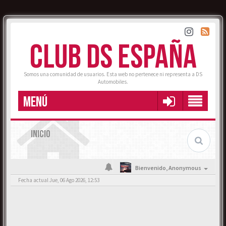
CLUB DS ESPAÑA
Somos una comunidad de usuarios. Esta web no pertenece ni representa a DS
Automobiles.
MENÚ
INICIO
Bienvenido,
Anonymous
Fecha actual Jue, 06 Ago 2026, 12:53