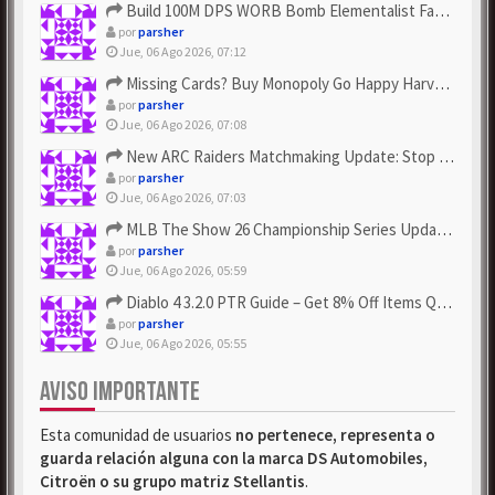
Build 100M DPS WORB Bomb Elementalist Fast - Grab POE Curren...
por
parsher
Jue, 06 Ago 2026, 07:12
Missing Cards? Buy Monopoly Go Happy Harvest with Looney Tun...
por
parsher
Jue, 06 Ago 2026, 07:08
New ARC Raiders Matchmaking Update: Stop Failed - Grab Bluep...
por
parsher
Jue, 06 Ago 2026, 07:03
MLB The Show 26 Championship Series Update! Get Cheap & ...
por
parsher
Jue, 06 Ago 2026, 05:59
Diablo 4 3.2.0 PTR Guide – Get 8% Off Items Quickly to Test ...
por
parsher
Jue, 06 Ago 2026, 05:55
AVISO IMPORTANTE
Esta comunidad de usuarios
no pertenece, representa o
guarda relación alguna con la marca DS Automobiles,
Citroën o su grupo matriz Stellantis
.