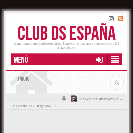
CLUB DS ESPAÑA
Somos una comunidad de usuarios. Esta web no pertenece ni representa a DS
Automobiles.
MENÚ
INICIO
Bienvenido,
Anonymous
Fecha actual Sab, 08 Ago 2026, 18:15