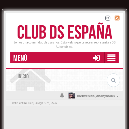
CLUB DS ESPAÑA
Somos una comunidad de usuarios. Esta web no pertenece ni representa a DS
Automobiles.
MENÚ
INICIO
Bienvenido,
Anonymous
Fecha actual Sab, 08 Ago 2026, 05:57