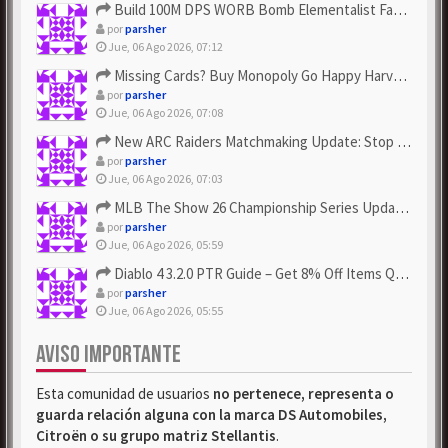
Build 100M DPS WORB Bomb Elementalist Fast - Grab POE Curren...
por
parsher
Jue, 06 Ago 2026, 07:12
Missing Cards? Buy Monopoly Go Happy Harvest with Looney Tun...
por
parsher
Jue, 06 Ago 2026, 07:08
New ARC Raiders Matchmaking Update: Stop Failed - Grab Bluep...
por
parsher
Jue, 06 Ago 2026, 07:03
MLB The Show 26 Championship Series Update! Get Cheap & ...
por
parsher
Jue, 06 Ago 2026, 05:59
Diablo 4 3.2.0 PTR Guide – Get 8% Off Items Quickly to Test ...
por
parsher
Jue, 06 Ago 2026, 05:55
AVISO IMPORTANTE
Esta comunidad de usuarios
no pertenece, representa o
guarda relación alguna con la marca DS Automobiles,
Citroën o su grupo matriz Stellantis
.