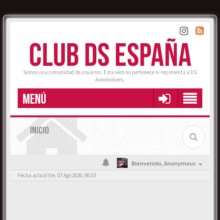
CLUB DS ESPAÑA
Somos una comunidad de usuarios. Esta web no pertenece ni representa a DS
Automobiles.
MENÚ
INICIO
Bienvenido,
Anonymous
Fecha actual Vie, 07 Ago 2026, 06:53