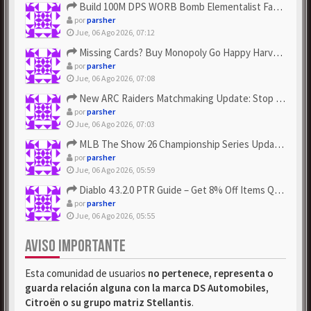
Build 100M DPS WORB Bomb Elementalist Fast - Grab POE Curren...
por
parsher
Jue, 06 Ago 2026, 07:12
Missing Cards? Buy Monopoly Go Happy Harvest with Looney Tun...
por
parsher
Jue, 06 Ago 2026, 07:08
New ARC Raiders Matchmaking Update: Stop Failed - Grab Bluep...
por
parsher
Jue, 06 Ago 2026, 07:03
MLB The Show 26 Championship Series Update! Get Cheap & ...
por
parsher
Jue, 06 Ago 2026, 05:59
Diablo 4 3.2.0 PTR Guide – Get 8% Off Items Quickly to Test ...
por
parsher
Jue, 06 Ago 2026, 05:55
AVISO IMPORTANTE
Esta comunidad de usuarios
no pertenece, representa o
guarda relación alguna con la marca DS Automobiles,
Citroën o su grupo matriz Stellantis
.