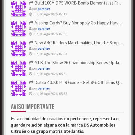
Build 100M DPS WORB Bomb Elementalist Fast - Grab POE Curren...
por
parsher
Jue, 06 Ago 2026, 07:12
Missing Cards? Buy Monopoly Go Happy Harvest with Looney Tun...
por
parsher
Jue, 06 Ago 2026, 07:08
New ARC Raiders Matchmaking Update: Stop Failed - Grab Bluep...
por
parsher
Jue, 06 Ago 2026, 07:03
MLB The Show 26 Championship Series Update! Get Cheap & ...
por
parsher
Jue, 06 Ago 2026, 05:59
Diablo 4 3.2.0 PTR Guide – Get 8% Off Items Quickly to Test ...
por
parsher
Jue, 06 Ago 2026, 05:55
AVISO IMPORTANTE
Esta comunidad de usuarios
no pertenece, representa o
guarda relación alguna con la marca DS Automobiles,
Citroën o su grupo matriz Stellantis
.