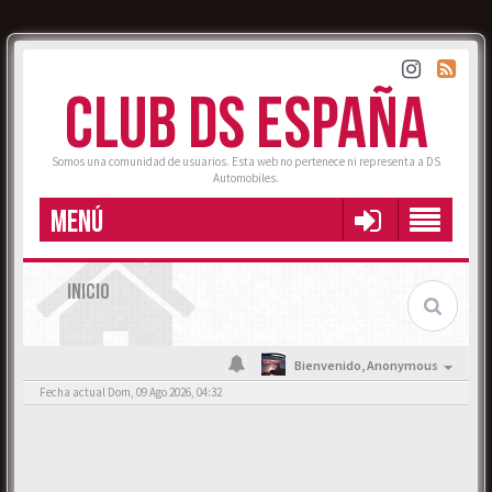
CLUB DS ESPAÑA
Somos una comunidad de usuarios. Esta web no pertenece ni representa a DS
Automobiles.
MENÚ
INICIO
Bienvenido,
Anonymous
Fecha actual Dom, 09 Ago 2026, 04:32