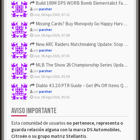
Build 100M DPS WORB Bomb Elementalist Fast - Grab POE Curren...
por
parsher
Jue, 06 Ago 2026, 07:12
Missing Cards? Buy Monopoly Go Happy Harvest with Looney Tun...
por
parsher
Jue, 06 Ago 2026, 07:08
New ARC Raiders Matchmaking Update: Stop Failed - Grab Bluep...
por
parsher
Jue, 06 Ago 2026, 07:03
MLB The Show 26 Championship Series Update! Get Cheap & ...
por
parsher
Jue, 06 Ago 2026, 05:59
Diablo 4 3.2.0 PTR Guide – Get 8% Off Items Quickly to Test ...
por
parsher
Jue, 06 Ago 2026, 05:55
AVISO IMPORTANTE
Esta comunidad de usuarios
no pertenece, representa o
guarda relación alguna con la marca DS Automobiles,
Citroën o su grupo matriz Stellantis
.