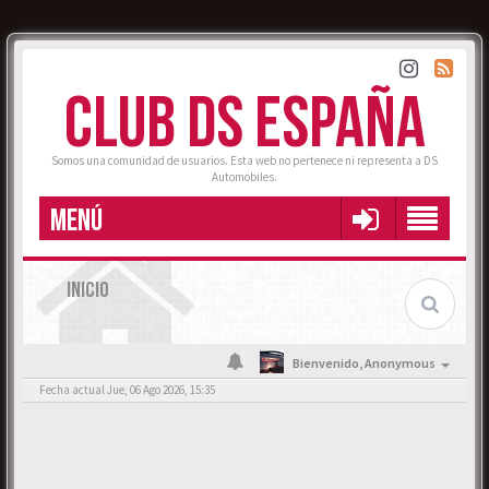
CLUB DS ESPAÑA
Somos una comunidad de usuarios. Esta web no pertenece ni representa a DS
Automobiles.
MENÚ
INICIO
Bienvenido,
Anonymous
Fecha actual Jue, 06 Ago 2026, 15:35