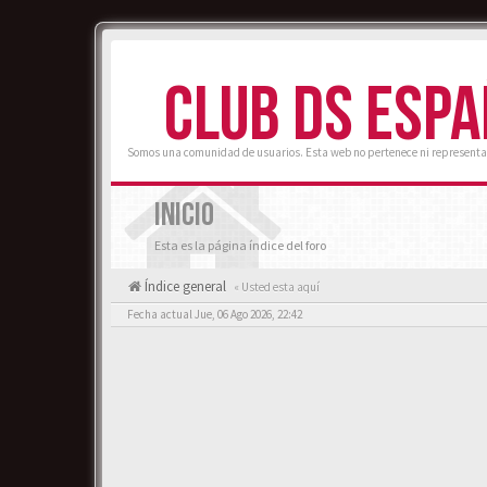
CLUB DS ESP
Somos una comunidad de usuarios. Esta web no pertenece ni representa
INICIO
Esta es la página índice del foro
Índice general
« Usted esta aquí
Fecha actual Jue, 06 Ago 2026, 22:42