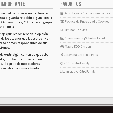
 IMPORTANTE
FAVORITOS
munidad de usuarios
no pertenece,
Aviso Legal y Condiciones de Uso
nta o guarda relación alguna con la
Política de Privacidad y Cookies
S Automobiles, Citroën o su grupo
Stellantis
.
Eliminar Cookies
ajes publicados reflejan la opinión
Chevronazos: ¡Sube tus fotos!
 de los usuarios que las escriben y
en
caso somos responsables de sus
Macro KDD Citroën
ciones
.
de existir algún contenido que deba
Caravana Citroën a París
rado,
por favor, contactar con
KDD´s CitröFamily
os
. El equipo de moderadores
la su labor de forma altruista.
La iniciativa CitröFamily