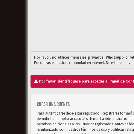
Por favor, no utilices
mensajes privados
,
WhαtsApp
o
Te
Encontraste nuestra comunidad en internet. De estar en priv
Por favor identifíquese para acceder al Panel de Con
Crear una cuenta
Para autenticarse debe estar registrado. Registrarse tomará
permitirá un amplio acceso al sistema. La Administración d
permisos adicionales a los usuarios registrados. Antes de ide
familiarizado con nuestros términos de uso y políticas relaci