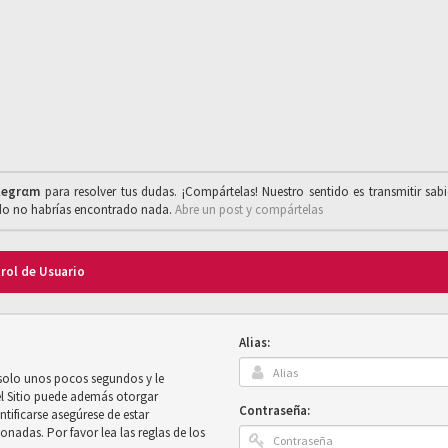
legrαm
para resolver tus dudas. ¡Compártelas! Nuestro sentido es transmitir sab
ado no habrías encontrado nada.
Abre un post y compártelas
trol de Usuario
Alias:
 solo unos pocos segundos y le
el Sitio puede además otorgar
Contraseña:
ntificarse asegúrese de estar
onadas. Por favor lea las reglas de los