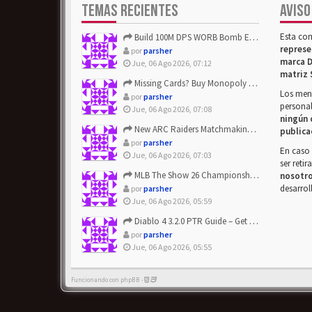
TEMAS RECIENTES
AVISO
Esta co
Build 100M DPS WORB Bomb Elementalist Fast - Grab POE Curren...
represe
por
parsher
marca D
Jue, 06 Ago 2026, 07:12
matriz 
Missing Cards? Buy Monopoly Go Happy Harvest with Looney Tun...
Los mens
por
parsher
personal
Jue, 06 Ago 2026, 07:08
ningún 
New ARC Raiders Matchmaking Update: Stop Failed - Grab Bluep...
publica
por
parsher
En caso 
Jue, 06 Ago 2026, 07:03
ser reti
MLB The Show 26 Championship Series Update! Get Cheap & ...
nosotr
desarrol
por
parsher
Jue, 06 Ago 2026, 05:59
Diablo 4 3.2.0 PTR Guide – Get 8% Off Items Quickly to Test ...
por
parsher
Jue, 06 Ago 2026, 05:55
Funcionando con phpBB -