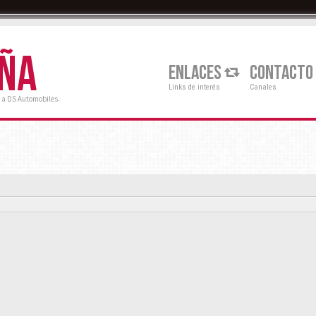
AÑA
ENLACES
CONTACTO
Links de interés
Canales
 a DS Automobiles.