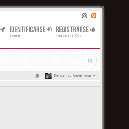
IDENTIFICARSE
REGISTRARSE
Esperar
Ingresar en el Club
Bienvenido,
Anonymous