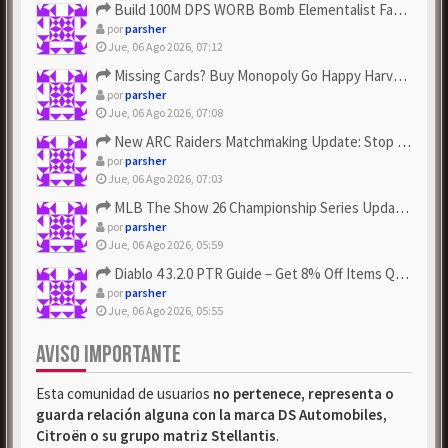
Build 100M DPS WORB Bomb Elementalist Fast - Grab POE Curren...
por
parsher
Jue, 06 Ago 2026, 07:12
Missing Cards? Buy Monopoly Go Happy Harvest with Looney Tun...
por
parsher
Jue, 06 Ago 2026, 07:08
New ARC Raiders Matchmaking Update: Stop Failed - Grab Bluep...
por
parsher
Jue, 06 Ago 2026, 07:03
MLB The Show 26 Championship Series Update! Get Cheap & ...
por
parsher
Jue, 06 Ago 2026, 05:59
Diablo 4 3.2.0 PTR Guide – Get 8% Off Items Quickly to Test ...
por
parsher
Jue, 06 Ago 2026, 05:55
AVISO IMPORTANTE
Esta comunidad de usuarios
no pertenece, representa o
guarda relación alguna con la marca DS Automobiles,
Citroën o su grupo matriz Stellantis
.