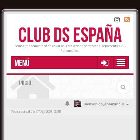
CLUB DS ESPAÑA
Somos una comunidad de usuarios. Esta web no pertenece ni representa a DS
Automobiles.
MENÚ
INICIO
Bienvenido,
Anonymous
Fecha actual Vie, 07 Ago 2026, 08:58