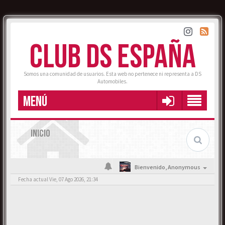
CLUB DS ESPAÑA
Somos una comunidad de usuarios. Esta web no pertenece ni representa a DS
Automobiles.
MENÚ
INICIO
Bienvenido,
Anonymous
Fecha actual Vie, 07 Ago 2026, 21:34