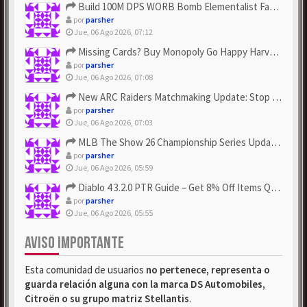
Build 100M DPS WORB Bomb Elementalist Fast - Grab POE Curren...
por
parsher
Jue, 06 Ago 2026, 07:12
Missing Cards? Buy Monopoly Go Happy Harvest with Looney Tun...
por
parsher
Jue, 06 Ago 2026, 07:08
New ARC Raiders Matchmaking Update: Stop Failed - Grab Bluep...
por
parsher
Jue, 06 Ago 2026, 07:03
MLB The Show 26 Championship Series Update! Get Cheap & ...
por
parsher
Jue, 06 Ago 2026, 05:59
Diablo 4 3.2.0 PTR Guide – Get 8% Off Items Quickly to Test ...
por
parsher
Jue, 06 Ago 2026, 05:55
AVISO IMPORTANTE
Esta comunidad de usuarios
no pertenece, representa o
guarda relación alguna con la marca DS Automobiles,
Citroën o su grupo matriz Stellantis
.