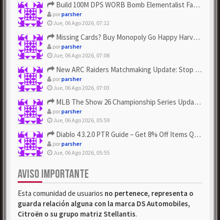
Build 100M DPS WORB Bomb Elementalist Fast - Grab POE Curren...
por
parsher
Jue, 06 Ago 2026, 07:12
Missing Cards? Buy Monopoly Go Happy Harvest with Looney Tun...
por
parsher
Jue, 06 Ago 2026, 07:08
New ARC Raiders Matchmaking Update: Stop Failed - Grab Bluep...
por
parsher
Jue, 06 Ago 2026, 07:03
MLB The Show 26 Championship Series Update! Get Cheap & ...
por
parsher
Jue, 06 Ago 2026, 05:59
Diablo 4 3.2.0 PTR Guide – Get 8% Off Items Quickly to Test ...
por
parsher
Jue, 06 Ago 2026, 05:55
AVISO IMPORTANTE
Esta comunidad de usuarios
no pertenece, representa o
guarda relación alguna con la marca DS Automobiles,
Citroën o su grupo matriz Stellantis
.