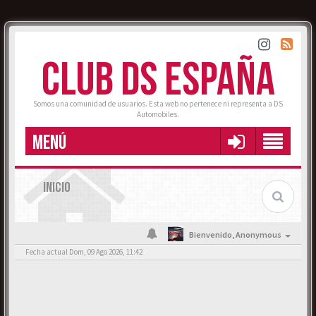
CLUB DS ESPAÑA
Somos una comunidad de usuarios. Esta web no pertenece ni representa a DS
Automobiles.
MENÚ
INICIO
Bienvenido,
Anonymous
Fecha actual Dom, 09 Ago 2026, 11:42