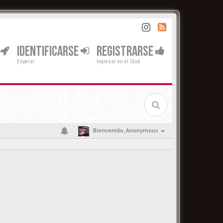
IDENTIFICARSE
REGISTRARSE
Esperar
Ingresar en el Club
Bienvenido,
Anonymous