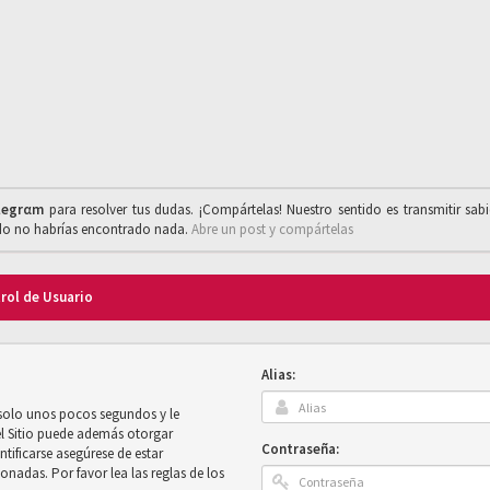
legrαm
para resolver tus dudas. ¡Compártelas! Nuestro sentido es transmitir sab
ado no habrías encontrado nada.
Abre un post y compártelas
trol de Usuario
Alias:
 solo unos pocos segundos y le
el Sitio puede además otorgar
Contraseña:
ntificarse asegúrese de estar
onadas. Por favor lea las reglas de los