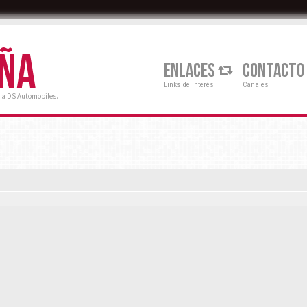
AÑA
ENLACES
CONTACTO
Links de interés
Canales
 a DS Automobiles.