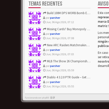
TEMAS RECIENTES
AVISO
Esta co
Build 100M DPS WORB Bomb Elementalist Fast - Grab POE Curren...
represe
por
parsher
marca D
Jue, 06 Ago 2026, 07:12
matriz 
Missing Cards? Buy Monopoly Go Happy Harvest with Looney Tun...
Los mens
por
parsher
personal
Jue, 06 Ago 2026, 07:08
ningún 
New ARC Raiders Matchmaking Update: Stop Failed - Grab Bluep...
publica
por
parsher
En caso 
Jue, 06 Ago 2026, 07:03
ser reti
MLB The Show 26 Championship Series Update! Get Cheap & ...
nosotr
desarrol
por
parsher
Jue, 06 Ago 2026, 05:59
Diablo 4 3.2.0 PTR Guide – Get 8% Off Items Quickly to Test ...
por
parsher
Jue, 06 Ago 2026, 05:55
Funcionando con phpBB -