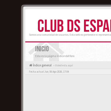
CLUB DS ESP
Somos una comunidad de usuarios. Esta web no pertenece ni representa
INICIO
Esta es la página índice del foro
Índice general
« Usted esta aquí
Fecha actual Jue, 06 Ago 2026, 17:04