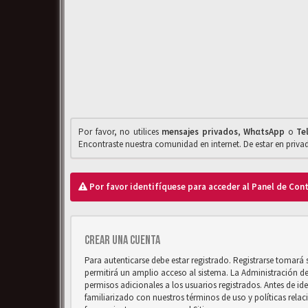
Por favor, no utilices
mensajes privados
,
WhαtsApp
o
Te
Encontraste nuestra comunidad en internet. De estar en priv
Por favor identifíquese para acceder al Panel de Con
Crear una cuenta
Para autenticarse debe estar registrado. Registrarse tomará
permitirá un amplio acceso al sistema. La Administración d
permisos adicionales a los usuarios registrados. Antes de ide
familiarizado con nuestros términos de uso y políticas relaci