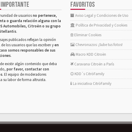
 IMPORTANTE
FAVORITOS
munidad de usuarios
no pertenece,
Aviso Legal y Condiciones de Uso
nta o guarda relación alguna con la
Política de Privacidad y Cookies
S Automobiles, Citroën o su grupo
Stellantis
.
Eliminar Cookies
ajes publicados reflejan la opinión
Chevronazos: ¡Sube tus fotos!
 de los usuarios que las escriben y
en
caso somos responsables de sus
Macro KDD Citroën
ciones
.
de existir algún contenido que deba
Caravana Citroën a París
rado,
por favor, contactar con
KDD´s CitröFamily
os
. El equipo de moderadores
la su labor de forma altruista.
La iniciativa CitröFamily