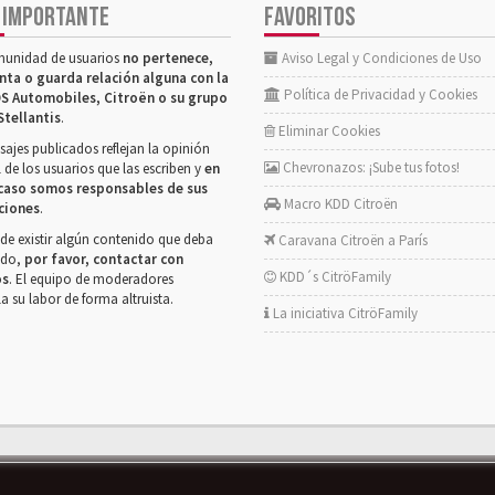
 IMPORTANTE
FAVORITOS
munidad de usuarios
no pertenece,
Aviso Legal y Condiciones de Uso
nta o guarda relación alguna con la
Política de Privacidad y Cookies
S Automobiles, Citroën o su grupo
Stellantis
.
Eliminar Cookies
ajes publicados reflejan la opinión
Chevronazos: ¡Sube tus fotos!
 de los usuarios que las escriben y
en
caso somos responsables de sus
Macro KDD Citroën
ciones
.
de existir algún contenido que deba
Caravana Citroën a París
rado,
por favor, contactar con
KDD´s CitröFamily
os
. El equipo de moderadores
la su labor de forma altruista.
La iniciativa CitröFamily