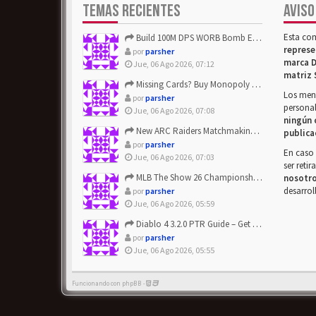
TEMAS RECIENTES
AVISO
Esta co
Build 100M DPS WORB Bomb Elementalist Fast - Grab POE Curren...
represe
por
parsher
marca D
Jue, 06 Ago 2026, 07:12
matriz 
Missing Cards? Buy Monopoly Go Happy Harvest with Looney Tun...
Los mens
por
parsher
personal
Jue, 06 Ago 2026, 07:08
ningún 
New ARC Raiders Matchmaking Update: Stop Failed - Grab Bluep...
publica
por
parsher
En caso 
Jue, 06 Ago 2026, 07:03
ser reti
MLB The Show 26 Championship Series Update! Get Cheap & ...
nosotr
desarrol
por
parsher
Jue, 06 Ago 2026, 05:59
Diablo 4 3.2.0 PTR Guide – Get 8% Off Items Quickly to Test ...
por
parsher
Jue, 06 Ago 2026, 05:55
Funcionando con phpBB -