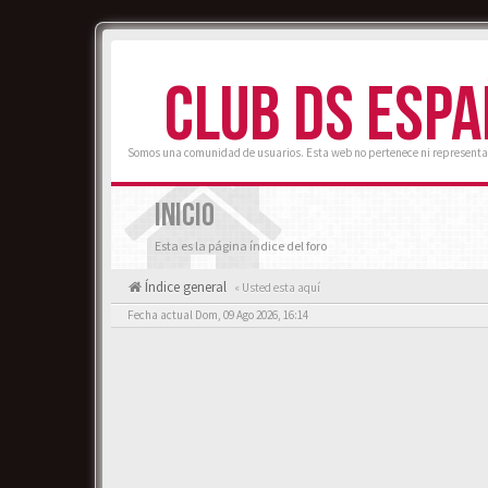
CLUB DS ESP
Somos una comunidad de usuarios. Esta web no pertenece ni representa
INICIO
Esta es la página índice del foro
Índice general
« Usted esta aquí
Fecha actual Dom, 09 Ago 2026, 16:14