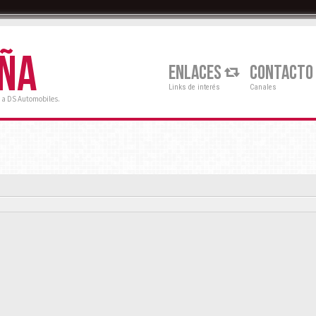
AÑA
ENLACES
CONTACTO
Links de interés
Canales
 a DS Automobiles.