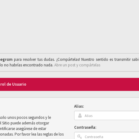
legrαm
para resolver tus dudas. ¡Compártelas! Nuestro sentido es transmitir sab
ado no habrías encontrado nada.
Abre un post y compártelas
trol de Usuario
Alias:
 solo unos pocos segundos y le
el Sitio puede además otorgar
Contraseña:
ntificarse asegúrese de estar
onadas. Por favor lea las reglas de los