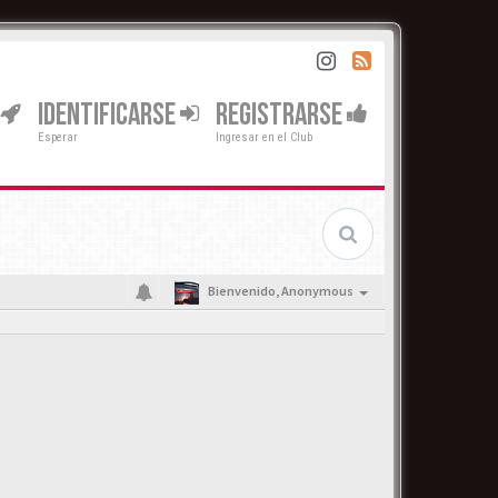
IDENTIFICARSE
REGISTRARSE
Esperar
Ingresar en el Club
Bienvenido,
Anonymous