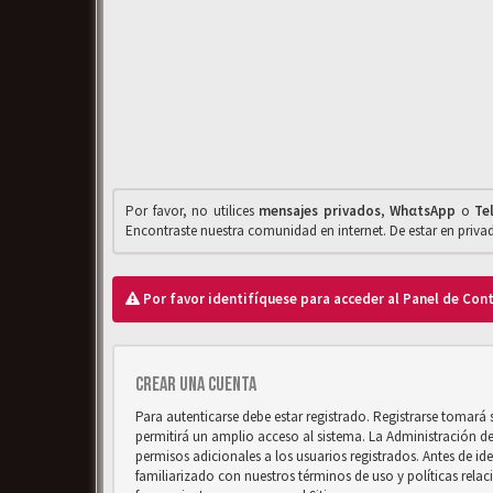
Por favor, no utilices
mensajes privados
,
WhαtsApp
o
Te
Encontraste nuestra comunidad en internet. De estar en priv
Por favor identifíquese para acceder al Panel de Con
Crear una cuenta
Para autenticarse debe estar registrado. Registrarse tomará
permitirá un amplio acceso al sistema. La Administración d
permisos adicionales a los usuarios registrados. Antes de ide
familiarizado con nuestros términos de uso y políticas relaci