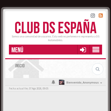
CLUB DS ESPAÑA
Somos una comunidad de usuarios. Esta web no pertenece ni representa a DS
Automobiles.
MENÚ
INICIO
Bienvenido,
Anonymous
Fecha actual Vie, 07 Ago 2026, 09:05