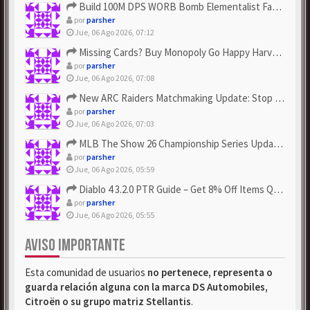
Build 100M DPS WORB Bomb Elementalist Fast - Grab POE Curren...
por
parsher
Jue, 06 Ago 2026, 07:12
Missing Cards? Buy Monopoly Go Happy Harvest with Looney Tun...
por
parsher
Jue, 06 Ago 2026, 07:08
New ARC Raiders Matchmaking Update: Stop Failed - Grab Bluep...
por
parsher
Jue, 06 Ago 2026, 07:03
MLB The Show 26 Championship Series Update! Get Cheap & ...
por
parsher
Jue, 06 Ago 2026, 05:59
Diablo 4 3.2.0 PTR Guide – Get 8% Off Items Quickly to Test ...
por
parsher
Jue, 06 Ago 2026, 05:55
AVISO IMPORTANTE
Esta comunidad de usuarios
no pertenece, representa o
guarda relación alguna con la marca DS Automobiles,
Citroën o su grupo matriz Stellantis
.