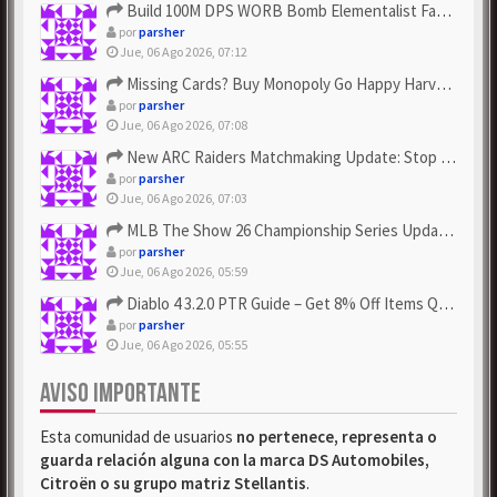
Build 100M DPS WORB Bomb Elementalist Fast - Grab POE Curren...
por
parsher
Jue, 06 Ago 2026, 07:12
Missing Cards? Buy Monopoly Go Happy Harvest with Looney Tun...
por
parsher
Jue, 06 Ago 2026, 07:08
New ARC Raiders Matchmaking Update: Stop Failed - Grab Bluep...
por
parsher
Jue, 06 Ago 2026, 07:03
MLB The Show 26 Championship Series Update! Get Cheap & ...
por
parsher
Jue, 06 Ago 2026, 05:59
Diablo 4 3.2.0 PTR Guide – Get 8% Off Items Quickly to Test ...
por
parsher
Jue, 06 Ago 2026, 05:55
AVISO IMPORTANTE
Esta comunidad de usuarios
no pertenece, representa o
guarda relación alguna con la marca DS Automobiles,
Citroën o su grupo matriz Stellantis
.