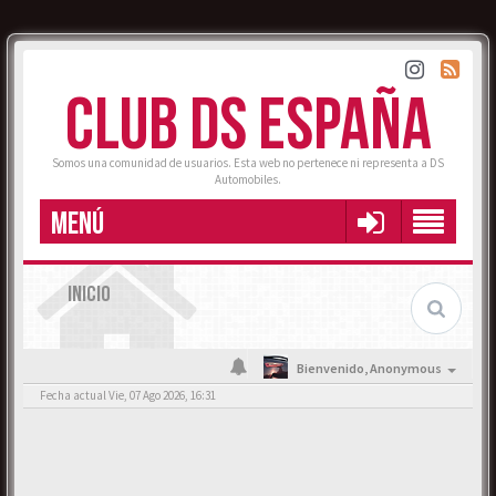
CLUB DS ESPAÑA
Somos una comunidad de usuarios. Esta web no pertenece ni representa a DS
Automobiles.
MENÚ
INICIO
Bienvenido,
Anonymous
Fecha actual Vie, 07 Ago 2026, 16:31