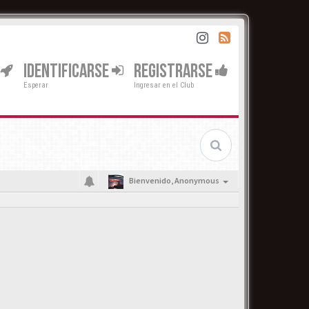
IDENTIFICARSE
REGISTRARSE
Esperar
Ingresar en el Club
Bienvenido,
Anonymous