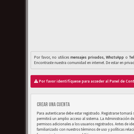
Por favor, no utilices
mensajes privados
,
WhαtsApp
o
Te
Encontraste nuestra comunidad en internet. De estar en priv
Por favor identifíquese para acceder al Panel de Con
Crear una cuenta
Para autenticarse debe estar registrado. Registrarse tomará
permitirá un amplio acceso al sistema. La Administración d
permisos adicionales a los usuarios registrados. Antes de ide
familiarizado con nuestros términos de uso y políticas relaci