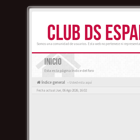
CLUB DS ESP
Somos una comunidad de usuarios. Esta web no pertenece ni representa
INICIO
Esta es la página índice del foro
Índice general
« Usted esta aquí
Fecha actual Jue, 06 Ago 2026, 16:02