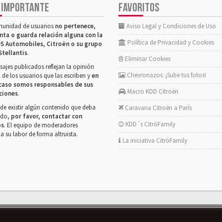
 IMPORTANTE
FAVORITOS
munidad de usuarios
no pertenece,
Aviso Legal y Condiciones de Uso
nta o guarda relación alguna con la
Política de Privacidad y Cookies
S Automobiles, Citroën o su grupo
Stellantis
.
Eliminar Cookies
ajes publicados reflejan la opinión
Chevronazos: ¡Sube tus fotos!
 de los usuarios que las escriben y
en
caso somos responsables de sus
Macro KDD Citroën
ciones
.
de existir algún contenido que deba
Caravana Citroën a París
rado,
por favor, contactar con
KDD´s CitröFamily
os
. El equipo de moderadores
la su labor de forma altruista.
La iniciativa CitröFamily