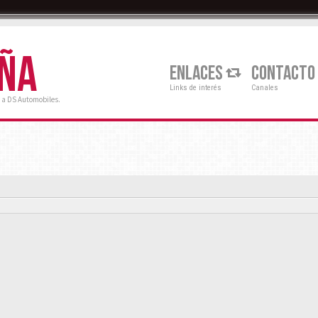
AÑA
ENLACES
CONTACTO
Links de interés
Canales
 a DS Automobiles.