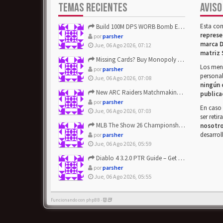
TEMAS RECIENTES
AVISO
Esta co
Build 100M DPS WORB Bomb Elementalist Fast - Grab POE Curren...
represe
por
parsher
marca D
Jue, 06 Ago 2026, 07:12
matriz 
Missing Cards? Buy Monopoly Go Happy Harvest with Looney Tun...
Los mens
por
parsher
personal
Jue, 06 Ago 2026, 07:08
ningún 
New ARC Raiders Matchmaking Update: Stop Failed - Grab Bluep...
publica
por
parsher
En caso 
Jue, 06 Ago 2026, 07:03
ser reti
MLB The Show 26 Championship Series Update! Get Cheap & ...
nosotr
desarrol
por
parsher
Jue, 06 Ago 2026, 05:59
Diablo 4 3.2.0 PTR Guide – Get 8% Off Items Quickly to Test ...
por
parsher
Jue, 06 Ago 2026, 05:55
Funcionando con phpBB -