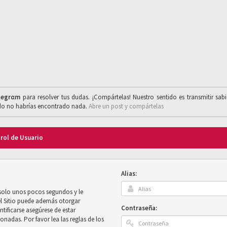
legrαm
para resolver tus dudas. ¡Compártelas! Nuestro sentido es transmitir sab
ado no habrías encontrado nada.
Abre un post y compártelas
trol de Usuario
Alias:
 solo unos pocos segundos y le
el Sitio puede además otorgar
Contraseña:
ntificarse asegúrese de estar
onadas. Por favor lea las reglas de los