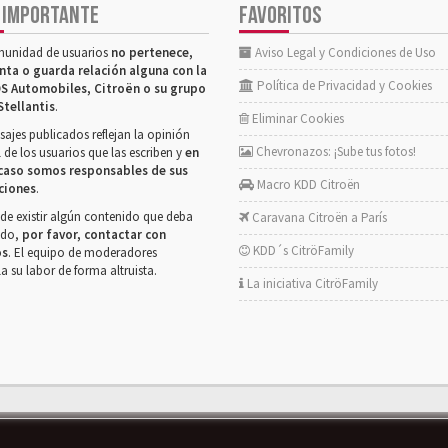
 IMPORTANTE
FAVORITOS
munidad de usuarios
no pertenece,
Aviso Legal y Condiciones de Uso
nta o guarda relación alguna con la
Política de Privacidad y Cookies
S Automobiles, Citroën o su grupo
Stellantis
.
Eliminar Cookies
ajes publicados reflejan la opinión
Chevronazos: ¡Sube tus fotos!
 de los usuarios que las escriben y
en
caso somos responsables de sus
Macro KDD Citroën
ciones
.
de existir algún contenido que deba
Caravana Citroën a París
rado,
por favor, contactar con
KDD´s CitröFamily
os
. El equipo de moderadores
la su labor de forma altruista.
La iniciativa CitröFamily