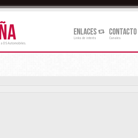
AÑA
ENLACES
CONTACTO
Links de interés
Canales
 a DS Automobiles.