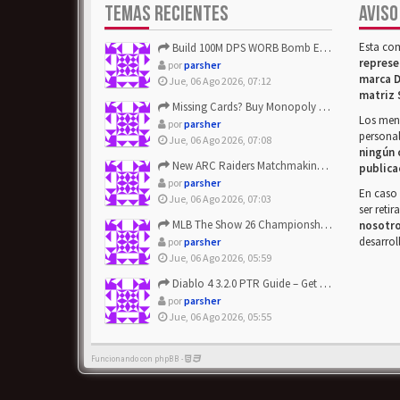
TEMAS RECIENTES
AVISO
Esta co
Build 100M DPS WORB Bomb Elementalist Fast - Grab POE Curren...
represe
por
parsher
marca D
Jue, 06 Ago 2026, 07:12
matriz 
Missing Cards? Buy Monopoly Go Happy Harvest with Looney Tun...
Los mens
por
parsher
personal
Jue, 06 Ago 2026, 07:08
ningún 
New ARC Raiders Matchmaking Update: Stop Failed - Grab Bluep...
publica
por
parsher
En caso 
Jue, 06 Ago 2026, 07:03
ser reti
MLB The Show 26 Championship Series Update! Get Cheap & ...
nosotr
desarrol
por
parsher
Jue, 06 Ago 2026, 05:59
Diablo 4 3.2.0 PTR Guide – Get 8% Off Items Quickly to Test ...
por
parsher
Jue, 06 Ago 2026, 05:55
Funcionando con phpBB -