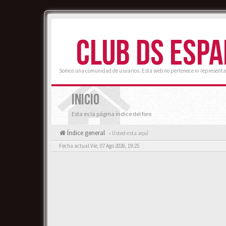
CLUB DS ESP
Somos una comunidad de usuarios. Esta web no pertenece ni representa
INICIO
Esta es la página índice del foro
Índice general
« Usted esta aquí
Fecha actual Vie, 07 Ago 2026, 19:25