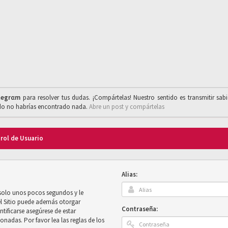
legrαm
para resolver tus dudas. ¡Compártelas! Nuestro sentido es transmitir sab
ado no habrías encontrado nada.
Abre un post y compártelas
trol de Usuario
Alias:
 solo unos pocos segundos y le
el Sitio puede además otorgar
Contraseña:
ntificarse asegúrese de estar
onadas. Por favor lea las reglas de los