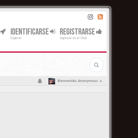
IDENTIFICARSE
REGISTRARSE
Esperar
Ingresar en el Club
Bienvenido,
Anonymous