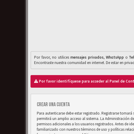
Por favor, no utilices
mensajes privados
,
WhαtsApp
o
Te
Encontraste nuestra comunidad en internet. De estar en priv
Por favor identifíquese para acceder al Panel de Con
Crear una cuenta
Para autenticarse debe estar registrado. Registrarse tomará
permitirá un amplio acceso al sistema. La Administración d
permisos adicionales a los usuarios registrados. Antes de ide
familiarizado con nuestros términos de uso y políticas relaci