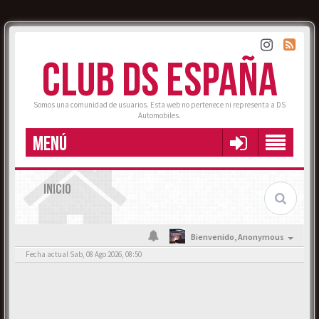
CLUB DS ESPAÑA
Somos una comunidad de usuarios. Esta web no pertenece ni representa a DS
Automobiles.
MENÚ
INICIO
Bienvenido,
Anonymous
Fecha actual Sab, 08 Ago 2026, 08:50