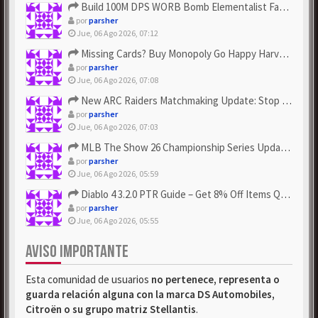
Build 100M DPS WORB Bomb Elementalist Fast - Grab POE Curren...
por
parsher
Jue, 06 Ago 2026, 07:12
Missing Cards? Buy Monopoly Go Happy Harvest with Looney Tun...
por
parsher
Jue, 06 Ago 2026, 07:08
New ARC Raiders Matchmaking Update: Stop Failed - Grab Bluep...
por
parsher
Jue, 06 Ago 2026, 07:03
MLB The Show 26 Championship Series Update! Get Cheap & ...
por
parsher
Jue, 06 Ago 2026, 05:59
Diablo 4 3.2.0 PTR Guide – Get 8% Off Items Quickly to Test ...
por
parsher
Jue, 06 Ago 2026, 05:55
AVISO IMPORTANTE
Esta comunidad de usuarios
no pertenece, representa o
guarda relación alguna con la marca DS Automobiles,
Citroën o su grupo matriz Stellantis
.