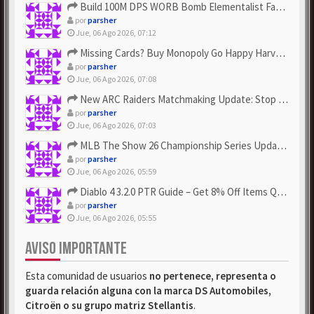
Build 100M DPS WORB Bomb Elementalist Fast - Grab POE Curren...
por
parsher
Jue, 06 Ago 2026, 07:12
Missing Cards? Buy Monopoly Go Happy Harvest with Looney Tun...
por
parsher
Jue, 06 Ago 2026, 07:08
New ARC Raiders Matchmaking Update: Stop Failed - Grab Bluep...
por
parsher
Jue, 06 Ago 2026, 07:03
MLB The Show 26 Championship Series Update! Get Cheap & ...
por
parsher
Jue, 06 Ago 2026, 05:59
Diablo 4 3.2.0 PTR Guide – Get 8% Off Items Quickly to Test ...
por
parsher
Jue, 06 Ago 2026, 05:55
AVISO IMPORTANTE
Esta comunidad de usuarios
no pertenece, representa o
guarda relación alguna con la marca DS Automobiles,
Citroën o su grupo matriz Stellantis
.