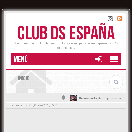
CLUB DS ESPAÑA
Somos una comunidad de usuarios. Esta web no pertenece ni representa a DS
Automobiles.
MENÚ
INICIO
Bienvenido,
Anonymous
Fecha actual Vie, 07 Ago 2026, 06:33