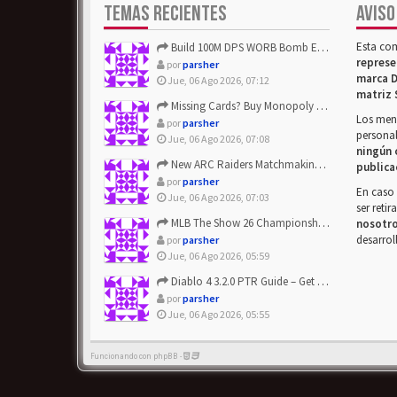
TEMAS RECIENTES
AVISO
Esta co
Build 100M DPS WORB Bomb Elementalist Fast - Grab POE Curren...
represe
por
parsher
marca D
Jue, 06 Ago 2026, 07:12
matriz 
Missing Cards? Buy Monopoly Go Happy Harvest with Looney Tun...
Los mens
por
parsher
personal
Jue, 06 Ago 2026, 07:08
ningún 
New ARC Raiders Matchmaking Update: Stop Failed - Grab Bluep...
publica
por
parsher
En caso 
Jue, 06 Ago 2026, 07:03
ser reti
MLB The Show 26 Championship Series Update! Get Cheap & ...
nosotr
desarrol
por
parsher
Jue, 06 Ago 2026, 05:59
Diablo 4 3.2.0 PTR Guide – Get 8% Off Items Quickly to Test ...
por
parsher
Jue, 06 Ago 2026, 05:55
Funcionando con phpBB -