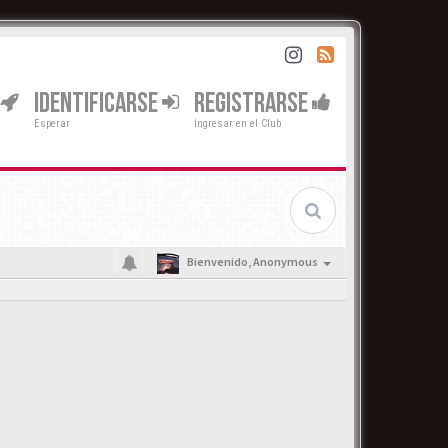
IDENTIFICARSE
REGISTRARSE
Esperar
Ingresar en el Club
Bienvenido,
Anonymous