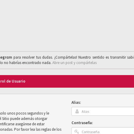
legrαm
para resolver tus dudas. ¡Compártelas! Nuestro sentido es transmitir sab
ado no habrías encontrado nada.
Abre un post y compártelas
trol de Usuario
Alias:
 solo unos pocos segundos y le
el Sitio puede además otorgar
Contraseña:
ntificarse asegúrese de estar
onadas. Por favor lea las reglas de los