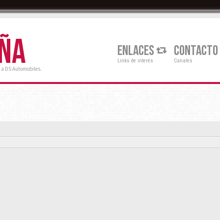
AÑA
ENLACES
CONTACTO
Links de interés
Canales
 a DS Automobiles.