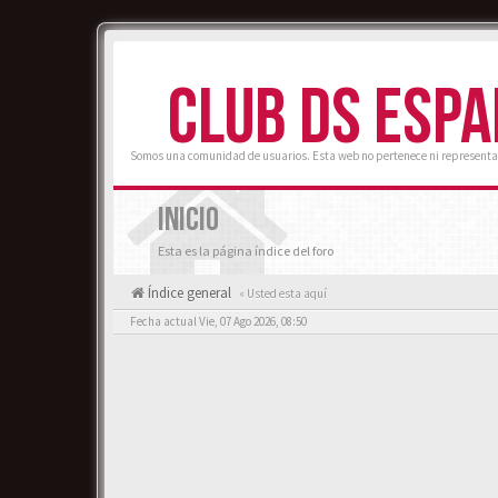
CLUB DS ESP
Somos una comunidad de usuarios. Esta web no pertenece ni representa
INICIO
Esta es la página índice del foro
Índice general
« Usted esta aquí
Fecha actual Vie, 07 Ago 2026, 08:50