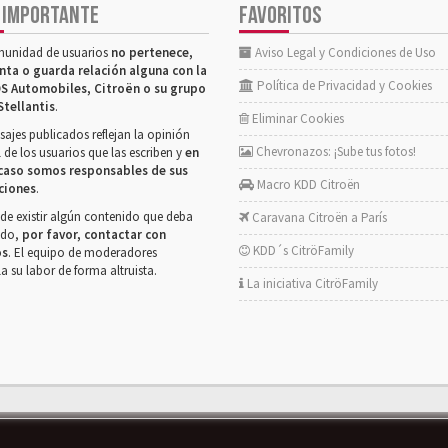
 IMPORTANTE
FAVORITOS
munidad de usuarios
no pertenece,
Aviso Legal y Condiciones de Uso
nta o guarda relación alguna con la
Política de Privacidad y Cookies
S Automobiles, Citroën o su grupo
Stellantis
.
Eliminar Cookies
ajes publicados reflejan la opinión
Chevronazos: ¡Sube tus fotos!
 de los usuarios que las escriben y
en
caso somos responsables de sus
Macro KDD Citroën
ciones
.
de existir algún contenido que deba
Caravana Citroën a París
rado,
por favor, contactar con
KDD´s CitröFamily
os
. El equipo de moderadores
la su labor de forma altruista.
La iniciativa CitröFamily