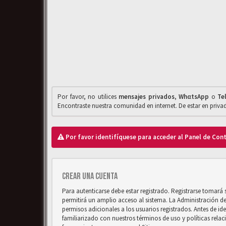
Por favor, no utilices
mensajes privados
,
WhαtsApp
o
Te
Encontraste nuestra comunidad en internet. De estar en priv
Por favor identifíquese para acceder al Panel de Con
Crear una cuenta
Para autenticarse debe estar registrado. Registrarse tomará
permitirá un amplio acceso al sistema. La Administración d
permisos adicionales a los usuarios registrados. Antes de ide
familiarizado con nuestros términos de uso y políticas relaci