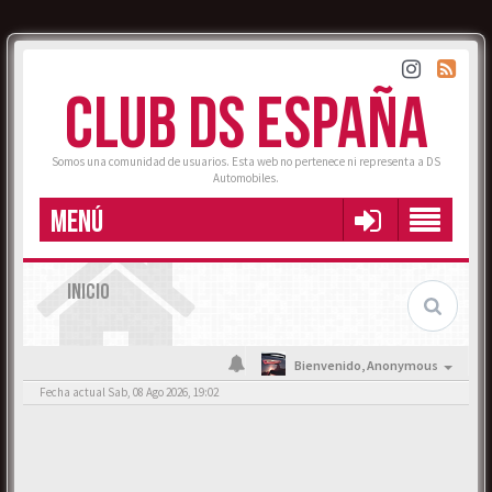
CLUB DS ESPAÑA
Somos una comunidad de usuarios. Esta web no pertenece ni representa a DS
Automobiles.
MENÚ
INICIO
Bienvenido,
Anonymous
Fecha actual Sab, 08 Ago 2026, 19:02