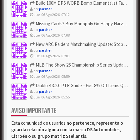
Build 100M DPS WORB Bomb Elementalist Fast - Grab POE Curren...
por
parsher
Jue, 06 Ago 2026, 07:12
Missing Cards? Buy Monopoly Go Happy Harvest with Looney Tun...
por
parsher
Jue, 06 Ago 2026, 07:08
New ARC Raiders Matchmaking Update: Stop Failed - Grab Bluep...
por
parsher
Jue, 06 Ago 2026, 07:03
MLB The Show 26 Championship Series Update! Get Cheap & ...
por
parsher
Jue, 06 Ago 2026, 05:59
Diablo 4 3.2.0 PTR Guide – Get 8% Off Items Quickly to Test ...
por
parsher
Jue, 06 Ago 2026, 05:55
AVISO IMPORTANTE
Esta comunidad de usuarios
no pertenece, representa o
guarda relación alguna con la marca DS Automobiles,
Citroën o su grupo matriz Stellantis
.