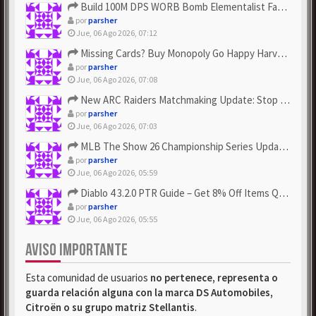
Build 100M DPS WORB Bomb Elementalist Fast - Grab POE Curren...
por
parsher
Jue, 06 Ago 2026, 07:12
Missing Cards? Buy Monopoly Go Happy Harvest with Looney Tun...
por
parsher
Jue, 06 Ago 2026, 07:08
New ARC Raiders Matchmaking Update: Stop Failed - Grab Bluep...
por
parsher
Jue, 06 Ago 2026, 07:03
MLB The Show 26 Championship Series Update! Get Cheap & ...
por
parsher
Jue, 06 Ago 2026, 05:59
Diablo 4 3.2.0 PTR Guide – Get 8% Off Items Quickly to Test ...
por
parsher
Jue, 06 Ago 2026, 05:55
AVISO IMPORTANTE
Esta comunidad de usuarios
no pertenece, representa o
guarda relación alguna con la marca DS Automobiles,
Citroën o su grupo matriz Stellantis
.