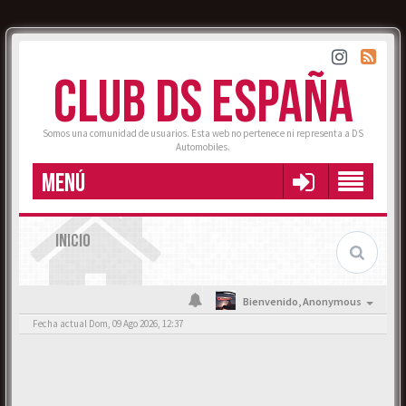
CLUB DS ESPAÑA
Somos una comunidad de usuarios. Esta web no pertenece ni representa a DS
Automobiles.
MENÚ
INICIO
Bienvenido,
Anonymous
Fecha actual Dom, 09 Ago 2026, 12:37