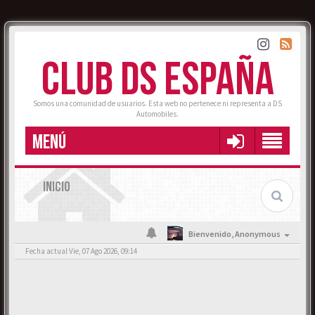
CLUB DS ESPAÑA
Somos una comunidad de usuarios. Esta web no pertenece ni representa a DS
Automobiles.
MENÚ
INICIO
Bienvenido,
Anonymous
Fecha actual Vie, 07 Ago 2026, 09:14