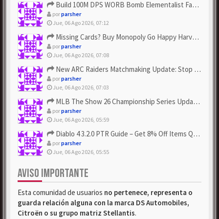
Build 100M DPS WORB Bomb Elementalist Fast - Grab POE Curren...
por
parsher
Jue, 06 Ago 2026, 07:12
Missing Cards? Buy Monopoly Go Happy Harvest with Looney Tun...
por
parsher
Jue, 06 Ago 2026, 07:08
New ARC Raiders Matchmaking Update: Stop Failed - Grab Bluep...
por
parsher
Jue, 06 Ago 2026, 07:03
MLB The Show 26 Championship Series Update! Get Cheap & ...
por
parsher
Jue, 06 Ago 2026, 05:59
Diablo 4 3.2.0 PTR Guide – Get 8% Off Items Quickly to Test ...
por
parsher
Jue, 06 Ago 2026, 05:55
AVISO IMPORTANTE
Esta comunidad de usuarios
no pertenece, representa o
guarda relación alguna con la marca DS Automobiles,
Citroën o su grupo matriz Stellantis
.