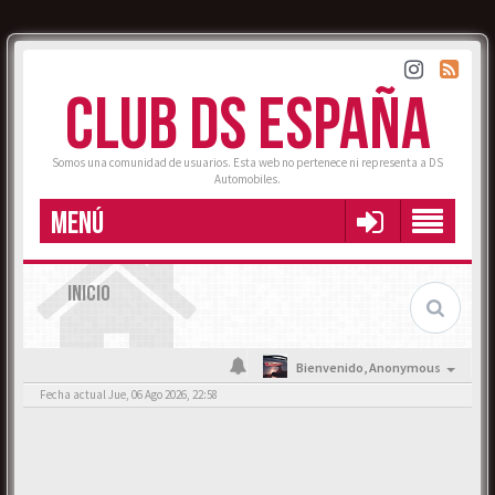
CLUB DS ESPAÑA
Somos una comunidad de usuarios. Esta web no pertenece ni representa a DS
Automobiles.
MENÚ
INICIO
Bienvenido,
Anonymous
Fecha actual Jue, 06 Ago 2026, 22:58