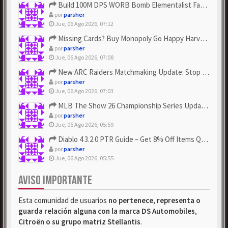
Build 100M DPS WORB Bomb Elementalist Fast - Grab POE Curren...
por
parsher
Jue, 06 Ago 2026, 07:12
Missing Cards? Buy Monopoly Go Happy Harvest with Looney Tun...
por
parsher
Jue, 06 Ago 2026, 07:08
New ARC Raiders Matchmaking Update: Stop Failed - Grab Bluep...
por
parsher
Jue, 06 Ago 2026, 07:03
MLB The Show 26 Championship Series Update! Get Cheap & ...
por
parsher
Jue, 06 Ago 2026, 05:59
Diablo 4 3.2.0 PTR Guide – Get 8% Off Items Quickly to Test ...
por
parsher
Jue, 06 Ago 2026, 05:55
AVISO IMPORTANTE
Esta comunidad de usuarios
no pertenece, representa o
guarda relación alguna con la marca DS Automobiles,
Citroën o su grupo matriz Stellantis
.