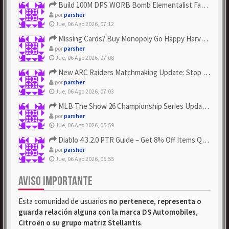
Build 100M DPS WORB Bomb Elementalist Fast - Grab POE Curren...
por
parsher
Jue, 06 Ago 2026, 07:12
Missing Cards? Buy Monopoly Go Happy Harvest with Looney Tun...
por
parsher
Jue, 06 Ago 2026, 07:08
New ARC Raiders Matchmaking Update: Stop Failed - Grab Bluep...
por
parsher
Jue, 06 Ago 2026, 07:03
MLB The Show 26 Championship Series Update! Get Cheap & ...
por
parsher
Jue, 06 Ago 2026, 05:59
Diablo 4 3.2.0 PTR Guide – Get 8% Off Items Quickly to Test ...
por
parsher
Jue, 06 Ago 2026, 05:55
AVISO IMPORTANTE
Esta comunidad de usuarios
no pertenece, representa o
guarda relación alguna con la marca DS Automobiles,
Citroën o su grupo matriz Stellantis
.