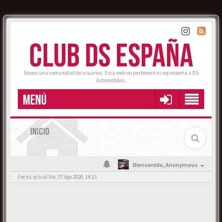
CLUB DS ESPAÑA
Somos una comunidad de usuarios. Esta web no pertenece ni representa a DS
Automobiles.
MENÚ
INICIO
Bienvenido,
Anonymous
Fecha actual Vie, 07 Ago 2026, 14:15