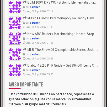
Build 100M DPS WORB Bomb Elementalist Fast - Grab POE Curren...
por
parsher
Jue, 06 Ago 2026, 07:12
Missing Cards? Buy Monopoly Go Happy Harvest with Looney Tun...
por
parsher
Jue, 06 Ago 2026, 07:08
New ARC Raiders Matchmaking Update: Stop Failed - Grab Bluep...
por
parsher
Jue, 06 Ago 2026, 07:03
MLB The Show 26 Championship Series Update! Get Cheap & ...
por
parsher
Jue, 06 Ago 2026, 05:59
Diablo 4 3.2.0 PTR Guide – Get 8% Off Items Quickly to Test ...
por
parsher
Jue, 06 Ago 2026, 05:55
AVISO IMPORTANTE
Esta comunidad de usuarios
no pertenece, representa o
guarda relación alguna con la marca DS Automobiles,
Citroën o su grupo matriz Stellantis
.