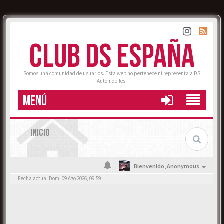
CLUB DS ESPAÑA
Somos una comunidad de usuarios. Esta web no pertenece ni representa a DS
Automobiles.
MENÚ
INICIO
Bienvenido,
Anonymous
Fecha actual Dom, 09 Ago 2026, 09:59