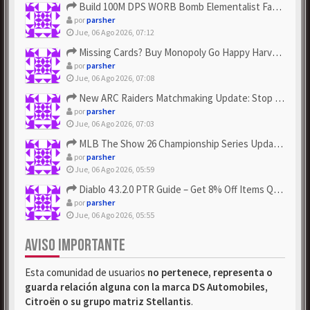
Build 100M DPS WORB Bomb Elementalist Fast - Grab POE Curren...
por
parsher
Jue, 06 Ago 2026, 07:12
Missing Cards? Buy Monopoly Go Happy Harvest with Looney Tun...
por
parsher
Jue, 06 Ago 2026, 07:08
New ARC Raiders Matchmaking Update: Stop Failed - Grab Bluep...
por
parsher
Jue, 06 Ago 2026, 07:03
MLB The Show 26 Championship Series Update! Get Cheap & ...
por
parsher
Jue, 06 Ago 2026, 05:59
Diablo 4 3.2.0 PTR Guide – Get 8% Off Items Quickly to Test ...
por
parsher
Jue, 06 Ago 2026, 05:55
AVISO IMPORTANTE
Esta comunidad de usuarios
no pertenece, representa o
guarda relación alguna con la marca DS Automobiles,
Citroën o su grupo matriz Stellantis
.