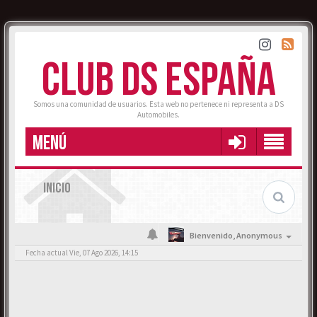
CLUB DS ESPAÑA
Somos una comunidad de usuarios. Esta web no pertenece ni representa a DS
Automobiles.
MENÚ
INICIO
Bienvenido,
Anonymous
Fecha actual Vie, 07 Ago 2026, 14:15