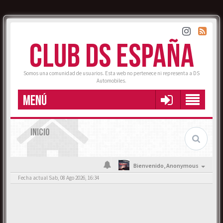
CLUB DS ESPAÑA
Somos una comunidad de usuarios. Esta web no pertenece ni representa a DS
Automobiles.
MENÚ
INICIO
Bienvenido,
Anonymous
Fecha actual Sab, 08 Ago 2026, 16:34