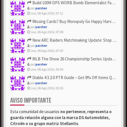
Build 100M DPS WORB Bomb Elementalist Fast - Grab POE Curren...
por
parsher
Jue, 06 Ago 2026, 07:12
Missing Cards? Buy Monopoly Go Happy Harvest with Looney Tun...
por
parsher
Jue, 06 Ago 2026, 07:08
New ARC Raiders Matchmaking Update: Stop Failed - Grab Bluep...
por
parsher
Jue, 06 Ago 2026, 07:03
MLB The Show 26 Championship Series Update! Get Cheap & ...
por
parsher
Jue, 06 Ago 2026, 05:59
Diablo 4 3.2.0 PTR Guide – Get 8% Off Items Quickly to Test ...
por
parsher
Jue, 06 Ago 2026, 05:55
AVISO IMPORTANTE
Esta comunidad de usuarios
no pertenece, representa o
guarda relación alguna con la marca DS Automobiles,
Citroën o su grupo matriz Stellantis
.