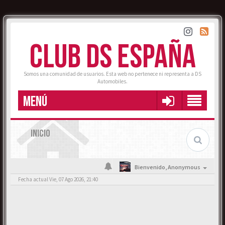
CLUB DS ESPAÑA
Somos una comunidad de usuarios. Esta web no pertenece ni representa a DS
Automobiles.
MENÚ
INICIO
Bienvenido,
Anonymous
Fecha actual Vie, 07 Ago 2026, 21:40