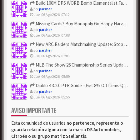
Build 100M DPS WORB Bomb Elementalist Fast - Grab POE Curren...
por
parsher
Jue, 06 Ago 2026, 07:12
Missing Cards? Buy Monopoly Go Happy Harvest with Looney Tun...
por
parsher
Jue, 06 Ago 2026, 07:08
New ARC Raiders Matchmaking Update: Stop Failed - Grab Bluep...
por
parsher
Jue, 06 Ago 2026, 07:03
MLB The Show 26 Championship Series Update! Get Cheap & ...
por
parsher
Jue, 06 Ago 2026, 05:59
Diablo 4 3.2.0 PTR Guide – Get 8% Off Items Quickly to Test ...
por
parsher
Jue, 06 Ago 2026, 05:55
AVISO IMPORTANTE
Esta comunidad de usuarios
no pertenece, representa o
guarda relación alguna con la marca DS Automobiles,
Citroën o su grupo matriz Stellantis
.