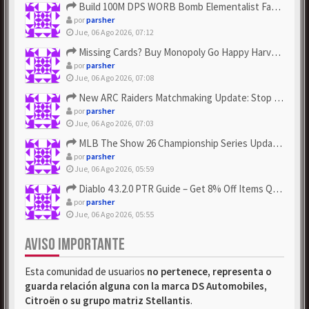
Build 100M DPS WORB Bomb Elementalist Fast - Grab POE Curren...
por
parsher
Jue, 06 Ago 2026, 07:12
Missing Cards? Buy Monopoly Go Happy Harvest with Looney Tun...
por
parsher
Jue, 06 Ago 2026, 07:08
New ARC Raiders Matchmaking Update: Stop Failed - Grab Bluep...
por
parsher
Jue, 06 Ago 2026, 07:03
MLB The Show 26 Championship Series Update! Get Cheap & ...
por
parsher
Jue, 06 Ago 2026, 05:59
Diablo 4 3.2.0 PTR Guide – Get 8% Off Items Quickly to Test ...
por
parsher
Jue, 06 Ago 2026, 05:55
AVISO IMPORTANTE
Esta comunidad de usuarios
no pertenece, representa o
guarda relación alguna con la marca DS Automobiles,
Citroën o su grupo matriz Stellantis
.