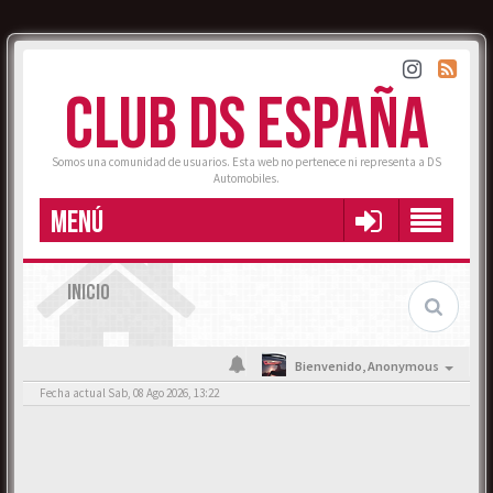
CLUB DS ESPAÑA
Somos una comunidad de usuarios. Esta web no pertenece ni representa a DS
Automobiles.
MENÚ
INICIO
Bienvenido,
Anonymous
Fecha actual Sab, 08 Ago 2026, 13:22