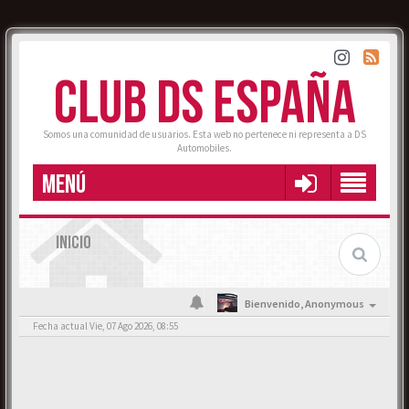
CLUB DS ESPAÑA
Somos una comunidad de usuarios. Esta web no pertenece ni representa a DS
Automobiles.
MENÚ
INICIO
Bienvenido,
Anonymous
Fecha actual Vie, 07 Ago 2026, 08:55