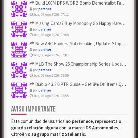
Build 100M DPS WORB Bomb Elementalist Fast - Grab POE Curren...
por
parsher
Jue, 06 Ago 2026, 07:12
Missing Cards? Buy Monopoly Go Happy Harvest with Looney Tun...
por
parsher
Jue, 06 Ago 2026, 07:08
New ARC Raiders Matchmaking Update: Stop Failed - Grab Bluep...
por
parsher
Jue, 06 Ago 2026, 07:03
MLB The Show 26 Championship Series Update! Get Cheap & ...
por
parsher
Jue, 06 Ago 2026, 05:59
Diablo 4 3.2.0 PTR Guide – Get 8% Off Items Quickly to Test ...
por
parsher
Jue, 06 Ago 2026, 05:55
AVISO IMPORTANTE
Esta comunidad de usuarios
no pertenece, representa o
guarda relación alguna con la marca DS Automobiles,
Citroën o su grupo matriz Stellantis
.