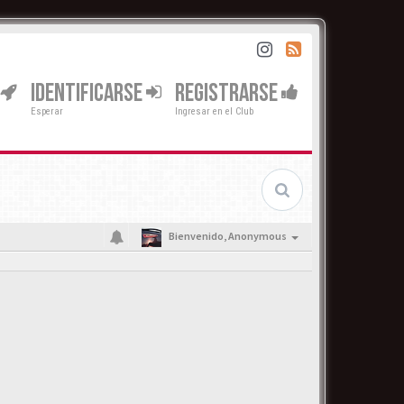
IDENTIFICARSE
REGISTRARSE
Esperar
Ingresar en el Club
Bienvenido,
Anonymous