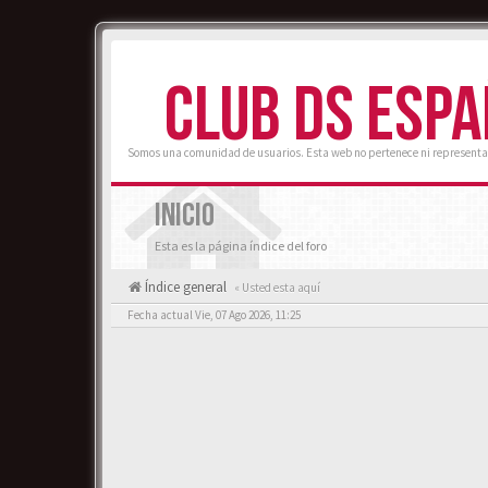
CLUB DS ESP
Somos una comunidad de usuarios. Esta web no pertenece ni representa
INICIO
Esta es la página índice del foro
Índice general
« Usted esta aquí
Fecha actual Vie, 07 Ago 2026, 11:25