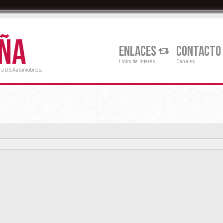
AÑA
ENLACES
CONTACTO
Links de interés
Canales
 a DS Automobiles.