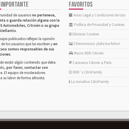
 IMPORTANTE
FAVORITOS
munidad de usuarios
no pertenece,
Aviso Legal y Condiciones de Uso
nta o guarda relación alguna con la
Política de Privacidad y Cookies
S Automobiles, Citroën o su grupo
Stellantis
.
Eliminar Cookies
ajes publicados reflejan la opinión
Chevronazos: ¡Sube tus fotos!
 de los usuarios que las escriben y
en
caso somos responsables de sus
Macro KDD Citroën
ciones
.
de existir algún contenido que deba
Caravana Citroën a París
rado,
por favor, contactar con
KDD´s CitröFamily
os
. El equipo de moderadores
la su labor de forma altruista.
La iniciativa CitröFamily