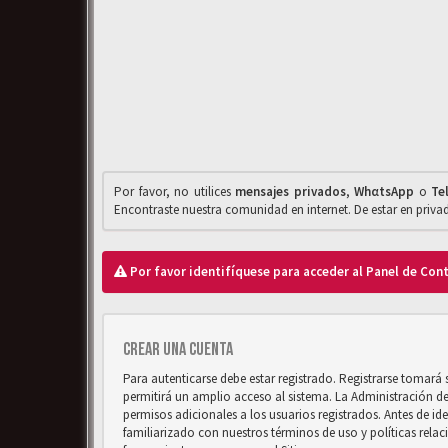
Por favor, no utilices
mensajes privados
,
WhαtsApp
o
Te
Encontraste nuestra comunidad en internet. De estar en priv
Por favor identifíquese para acceder al Panel de Con
Crear una cuenta
Para autenticarse debe estar registrado. Registrarse tomará
permitirá un amplio acceso al sistema. La Administración d
permisos adicionales a los usuarios registrados. Antes de ide
familiarizado con nuestros términos de uso y políticas relaci