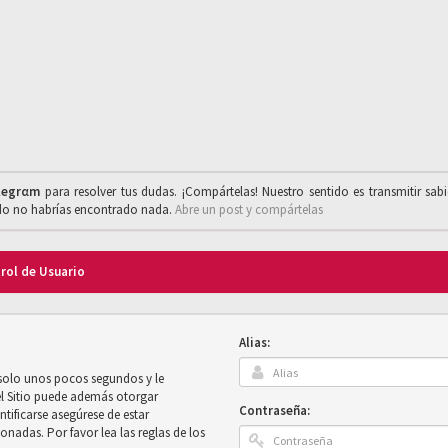
legrαm
para resolver tus dudas. ¡Compártelas! Nuestro sentido es transmitir sab
ado no habrías encontrado nada.
Abre un post y compártelas
trol de Usuario
Alias:
 solo unos pocos segundos y le
el Sitio puede además otorgar
Contraseña:
ntificarse asegúrese de estar
onadas. Por favor lea las reglas de los