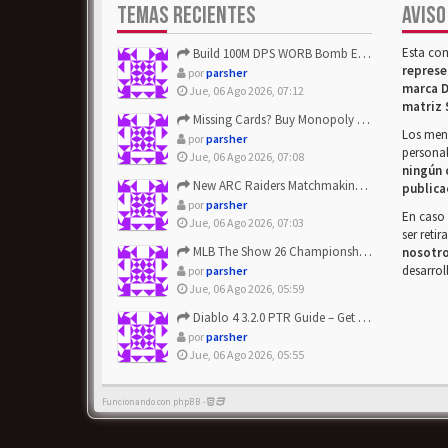
TEMAS RECIENTES
AVISO
Esta co
Build 100M DPS WORB Bomb Elementalist Fast - Grab POE Curren...
represe
por
parsher
marca D
Jue, 06 Ago 2026, 07:12
matriz 
Missing Cards? Buy Monopoly Go Happy Harvest with Looney Tun...
Los mens
por
parsher
personal
Jue, 06 Ago 2026, 07:08
ningún 
New ARC Raiders Matchmaking Update: Stop Failed - Grab Bluep...
publica
por
parsher
En caso 
Jue, 06 Ago 2026, 07:03
ser reti
MLB The Show 26 Championship Series Update! Get Cheap & ...
nosotr
desarrol
por
parsher
Jue, 06 Ago 2026, 05:59
Diablo 4 3.2.0 PTR Guide – Get 8% Off Items Quickly to Test ...
por
parsher
Jue, 06 Ago 2026, 05:55
Funcionando con phpBB -