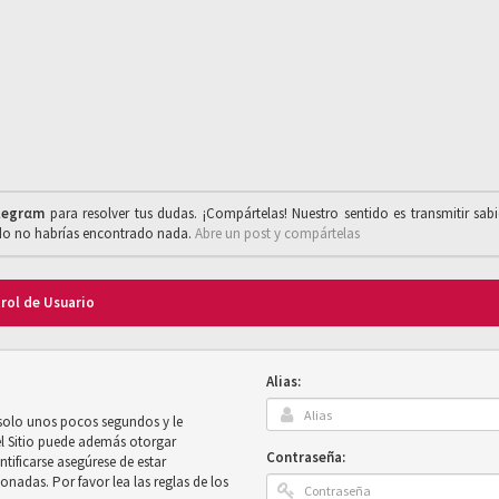
legrαm
para resolver tus dudas. ¡Compártelas! Nuestro sentido es transmitir sab
ado no habrías encontrado nada.
Abre un post y compártelas
trol de Usuario
Alias:
 solo unos pocos segundos y le
el Sitio puede además otorgar
Contraseña:
ntificarse asegúrese de estar
onadas. Por favor lea las reglas de los