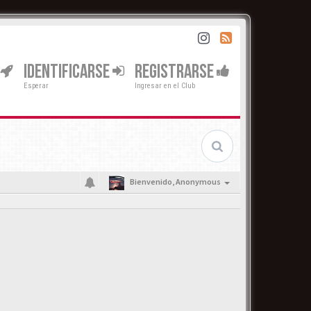
IDENTIFICARSE
REGISTRARSE
Esperar
Ingresar en el Club
Bienvenido,
Anonymous