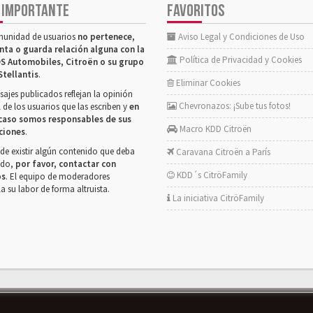
 IMPORTANTE
FAVORITOS
munidad de usuarios
no pertenece,
Aviso Legal y Condiciones de Uso
nta o guarda relación alguna con la
Política de Privacidad y Cookies
S Automobiles, Citroën o su grupo
Stellantis
.
Eliminar Cookies
ajes publicados reflejan la opinión
Chevronazos: ¡Sube tus fotos!
 de los usuarios que las escriben y
en
caso somos responsables de sus
Macro KDD Citroën
ciones
.
de existir algún contenido que deba
Caravana Citroën a París
rado,
por favor, contactar con
KDD´s CitröFamily
os
. El equipo de moderadores
la su labor de forma altruista.
La iniciativa CitröFamily