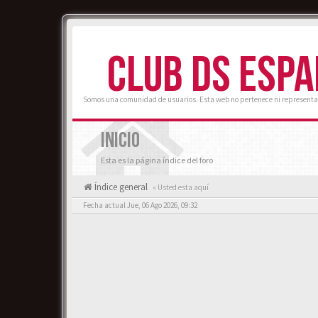
CLUB DS ESP
Somos una comunidad de usuarios. Esta web no pertenece ni representa
INICIO
Esta es la página índice del foro
Índice general
« Usted esta aquí
Fecha actual Jue, 06 Ago 2026, 09:32