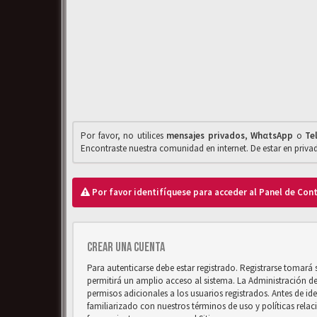
Por favor, no utilices
mensajes privados
,
WhαtsApp
o
Te
Encontraste nuestra comunidad en internet. De estar en priv
Por favor identifíquese para acceder al Panel de Con
Crear una cuenta
Para autenticarse debe estar registrado. Registrarse tomará
permitirá un amplio acceso al sistema. La Administración d
permisos adicionales a los usuarios registrados. Antes de ide
familiarizado con nuestros términos de uso y políticas relaci