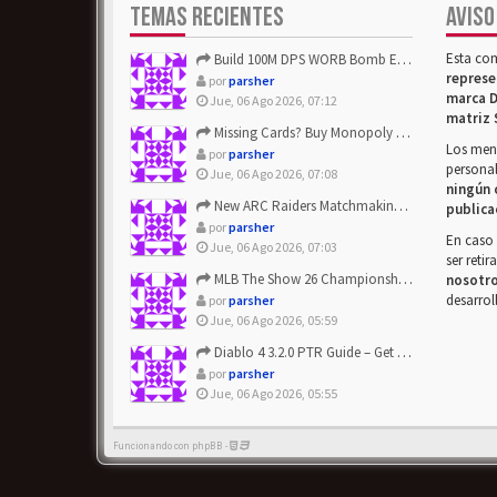
TEMAS RECIENTES
AVISO
Esta co
Build 100M DPS WORB Bomb Elementalist Fast - Grab POE Curren...
represe
por
parsher
marca D
Jue, 06 Ago 2026, 07:12
matriz 
Missing Cards? Buy Monopoly Go Happy Harvest with Looney Tun...
Los mens
por
parsher
personal
Jue, 06 Ago 2026, 07:08
ningún 
New ARC Raiders Matchmaking Update: Stop Failed - Grab Bluep...
publica
por
parsher
En caso 
Jue, 06 Ago 2026, 07:03
ser reti
MLB The Show 26 Championship Series Update! Get Cheap & ...
nosotr
desarrol
por
parsher
Jue, 06 Ago 2026, 05:59
Diablo 4 3.2.0 PTR Guide – Get 8% Off Items Quickly to Test ...
por
parsher
Jue, 06 Ago 2026, 05:55
Funcionando con phpBB -