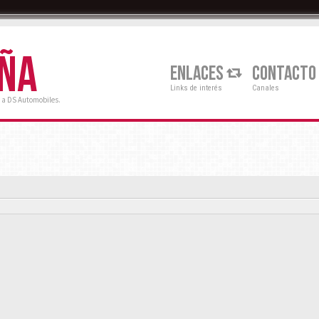
AÑA
ENLACES
CONTACTO
Links de interés
Canales
 a DS Automobiles.