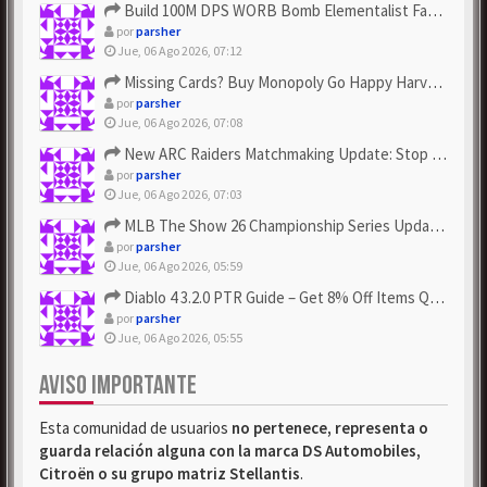
Build 100M DPS WORB Bomb Elementalist Fast - Grab POE Curren...
por
parsher
Jue, 06 Ago 2026, 07:12
Missing Cards? Buy Monopoly Go Happy Harvest with Looney Tun...
por
parsher
Jue, 06 Ago 2026, 07:08
New ARC Raiders Matchmaking Update: Stop Failed - Grab Bluep...
por
parsher
Jue, 06 Ago 2026, 07:03
MLB The Show 26 Championship Series Update! Get Cheap & ...
por
parsher
Jue, 06 Ago 2026, 05:59
Diablo 4 3.2.0 PTR Guide – Get 8% Off Items Quickly to Test ...
por
parsher
Jue, 06 Ago 2026, 05:55
AVISO IMPORTANTE
Esta comunidad de usuarios
no pertenece, representa o
guarda relación alguna con la marca DS Automobiles,
Citroën o su grupo matriz Stellantis
.