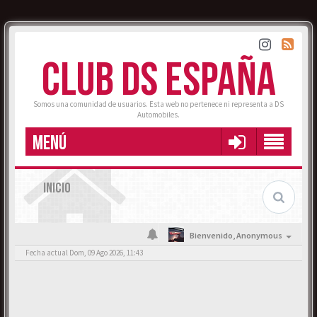
CLUB DS ESPAÑA
Somos una comunidad de usuarios. Esta web no pertenece ni representa a DS
Automobiles.
MENÚ
INICIO
Bienvenido,
Anonymous
Fecha actual Dom, 09 Ago 2026, 11:43