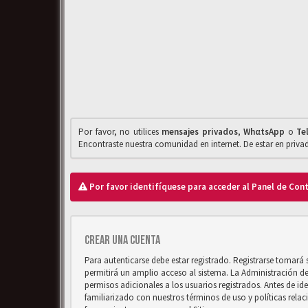
Por favor, no utilices
mensajes privados
,
WhαtsApp
o
Te
Encontraste nuestra comunidad en internet. De estar en priv
Por favor identifíquese para acceder al Panel de Con
Crear una cuenta
Para autenticarse debe estar registrado. Registrarse tomará
permitirá un amplio acceso al sistema. La Administración d
permisos adicionales a los usuarios registrados. Antes de ide
familiarizado con nuestros términos de uso y políticas relaci