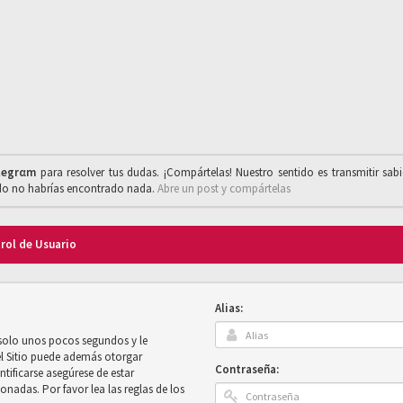
legrαm
para resolver tus dudas. ¡Compártelas! Nuestro sentido es transmitir sab
ado no habrías encontrado nada.
Abre un post y compártelas
trol de Usuario
Alias:
 solo unos pocos segundos y le
el Sitio puede además otorgar
Contraseña:
ntificarse asegúrese de estar
onadas. Por favor lea las reglas de los