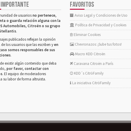
 IMPORTANTE
FAVORITOS
munidad de usuarios
no pertenece,
Aviso Legal y Condiciones de Uso
nta o guarda relación alguna con la
Política de Privacidad y Cookies
S Automobiles, Citroën o su grupo
Stellantis
.
Eliminar Cookies
ajes publicados reflejan la opinión
Chevronazos: ¡Sube tus fotos!
 de los usuarios que las escriben y
en
caso somos responsables de sus
Macro KDD Citroën
ciones
.
de existir algún contenido que deba
Caravana Citroën a París
rado,
por favor, contactar con
KDD´s CitröFamily
os
. El equipo de moderadores
la su labor de forma altruista.
La iniciativa CitröFamily