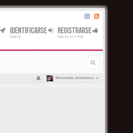
IDENTIFICARSE
REGISTRARSE
Esperar
Ingresar en el Club
Bienvenido,
Anonymous