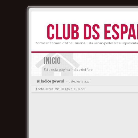
CLUB DS ESP
Somos una comunidad de usuarios. Esta web no pertenece ni representa
INICIO
Esta es la página índice del foro
Índice general
« Usted esta aquí
Fecha actual Vie, 07 Ago 2026, 16:21