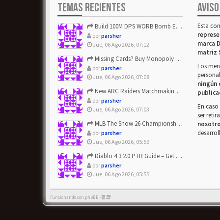
TEMAS RECIENTES
AVISO
Esta co
Build 100M DPS WORB Bomb Elementalist Fast - Grab POE Curren...
represe
por
parsher
marca D
Jue, 06 Ago 2026, 07:12
matriz 
Missing Cards? Buy Monopoly Go Happy Harvest with Looney Tun...
Los mens
por
parsher
personal
Jue, 06 Ago 2026, 07:08
ningún 
New ARC Raiders Matchmaking Update: Stop Failed - Grab Bluep...
publica
por
parsher
En caso 
Jue, 06 Ago 2026, 07:03
ser reti
MLB The Show 26 Championship Series Update! Get Cheap & ...
nosotr
desarrol
por
parsher
Jue, 06 Ago 2026, 05:59
Diablo 4 3.2.0 PTR Guide – Get 8% Off Items Quickly to Test ...
por
parsher
Jue, 06 Ago 2026, 05:55
Funcionando con phpBB -