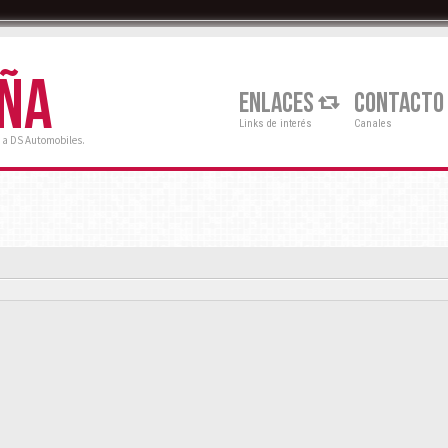
AÑA
ENLACES
CONTACTO
Links de interés
Canales
 a DS Automobiles.