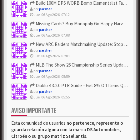
Build 100M DPS WORB Bomb Elementalist Fast - Grab POE Curren...
por
parsher
Jue, 06 Ago 2026, 07:12
Missing Cards? Buy Monopoly Go Happy Harvest with Looney Tun...
por
parsher
Jue, 06 Ago 2026, 07:08
New ARC Raiders Matchmaking Update: Stop Failed - Grab Bluep...
por
parsher
Jue, 06 Ago 2026, 07:03
MLB The Show 26 Championship Series Update! Get Cheap & ...
por
parsher
Jue, 06 Ago 2026, 05:59
Diablo 4 3.2.0 PTR Guide – Get 8% Off Items Quickly to Test ...
por
parsher
Jue, 06 Ago 2026, 05:55
AVISO IMPORTANTE
Esta comunidad de usuarios
no pertenece, representa o
guarda relación alguna con la marca DS Automobiles,
Citroën o su grupo matriz Stellantis
.