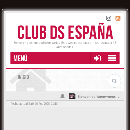
CLUB DS ESPAÑA
Somos una comunidad de usuarios. Esta web no pertenece ni representa a DS
Automobiles.
MENÚ
INICIO
Bienvenido,
Anonymous
Fecha actual Sab, 08 Ago 2026, 11:18