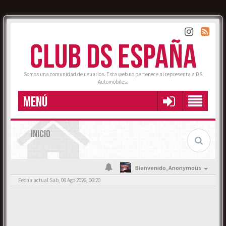
CLUB DS ESPAÑA
Somos una comunidad de usuarios. Esta web no pertenece ni representa a DS
Automobiles.
MENÚ
INICIO
Bienvenido,
Anonymous
Fecha actual Sab, 08 Ago 2026, 06:20