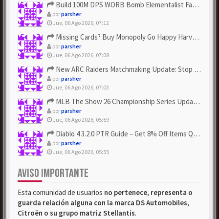
Build 100M DPS WORB Bomb Elementalist Fast - Grab POE Curren...
por
parsher
Jue, 06 Ago 2026, 07:12
Missing Cards? Buy Monopoly Go Happy Harvest with Looney Tun...
por
parsher
Jue, 06 Ago 2026, 07:08
New ARC Raiders Matchmaking Update: Stop Failed - Grab Bluep...
por
parsher
Jue, 06 Ago 2026, 07:03
MLB The Show 26 Championship Series Update! Get Cheap & ...
por
parsher
Jue, 06 Ago 2026, 05:59
Diablo 4 3.2.0 PTR Guide – Get 8% Off Items Quickly to Test ...
por
parsher
Jue, 06 Ago 2026, 05:55
AVISO IMPORTANTE
Esta comunidad de usuarios
no pertenece, representa o
guarda relación alguna con la marca DS Automobiles,
Citroën o su grupo matriz Stellantis
.