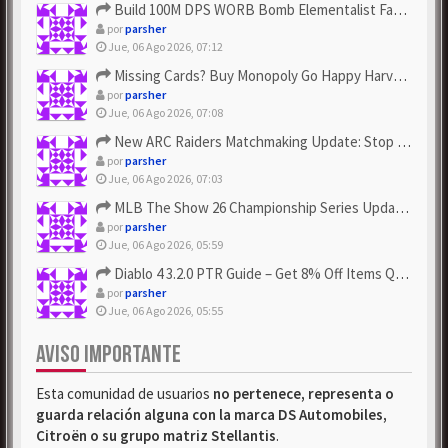
Build 100M DPS WORB Bomb Elementalist Fast - Grab POE Curren...
por
parsher
Jue, 06 Ago 2026, 07:12
Missing Cards? Buy Monopoly Go Happy Harvest with Looney Tun...
por
parsher
Jue, 06 Ago 2026, 07:08
New ARC Raiders Matchmaking Update: Stop Failed - Grab Bluep...
por
parsher
Jue, 06 Ago 2026, 07:03
MLB The Show 26 Championship Series Update! Get Cheap & ...
por
parsher
Jue, 06 Ago 2026, 05:59
Diablo 4 3.2.0 PTR Guide – Get 8% Off Items Quickly to Test ...
por
parsher
Jue, 06 Ago 2026, 05:55
AVISO IMPORTANTE
Esta comunidad de usuarios
no pertenece, representa o
guarda relación alguna con la marca DS Automobiles,
Citroën o su grupo matriz Stellantis
.