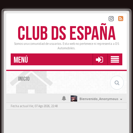
CLUB DS ESPAÑA
Somos una comunidad de usuarios. Esta web no pertenece ni representa a DS
Automobiles.
MENÚ
INICIO
Bienvenido,
Anonymous
Fecha actual Vie, 07 Ago 2026, 22:48