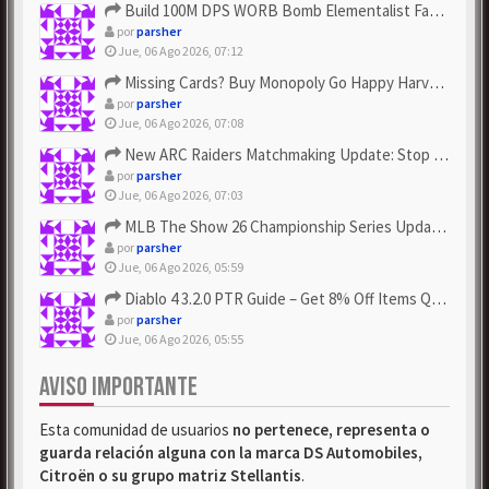
Build 100M DPS WORB Bomb Elementalist Fast - Grab POE Curren...
por
parsher
Jue, 06 Ago 2026, 07:12
Missing Cards? Buy Monopoly Go Happy Harvest with Looney Tun...
por
parsher
Jue, 06 Ago 2026, 07:08
New ARC Raiders Matchmaking Update: Stop Failed - Grab Bluep...
por
parsher
Jue, 06 Ago 2026, 07:03
MLB The Show 26 Championship Series Update! Get Cheap & ...
por
parsher
Jue, 06 Ago 2026, 05:59
Diablo 4 3.2.0 PTR Guide – Get 8% Off Items Quickly to Test ...
por
parsher
Jue, 06 Ago 2026, 05:55
AVISO IMPORTANTE
Esta comunidad de usuarios
no pertenece, representa o
guarda relación alguna con la marca DS Automobiles,
Citroën o su grupo matriz Stellantis
.