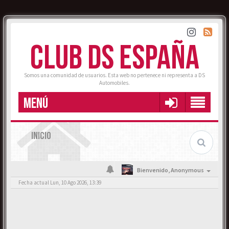
CLUB DS ESPAÑA
Somos una comunidad de usuarios. Esta web no pertenece ni representa a DS
Automobiles.
MENÚ
INICIO
Bienvenido,
Anonymous
Fecha actual Lun, 10 Ago 2026, 13:39