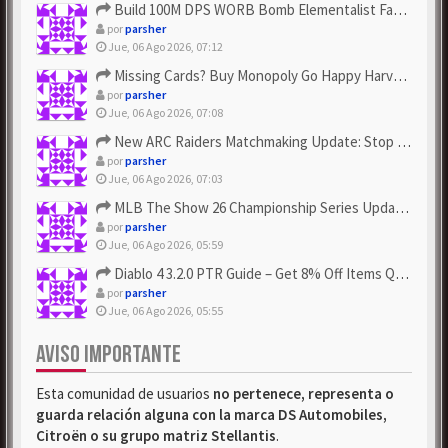
Build 100M DPS WORB Bomb Elementalist Fast - Grab POE Curren...
por
parsher
Jue, 06 Ago 2026, 07:12
Missing Cards? Buy Monopoly Go Happy Harvest with Looney Tun...
por
parsher
Jue, 06 Ago 2026, 07:08
New ARC Raiders Matchmaking Update: Stop Failed - Grab Bluep...
por
parsher
Jue, 06 Ago 2026, 07:03
MLB The Show 26 Championship Series Update! Get Cheap & ...
por
parsher
Jue, 06 Ago 2026, 05:59
Diablo 4 3.2.0 PTR Guide – Get 8% Off Items Quickly to Test ...
por
parsher
Jue, 06 Ago 2026, 05:55
AVISO IMPORTANTE
Esta comunidad de usuarios
no pertenece, representa o
guarda relación alguna con la marca DS Automobiles,
Citroën o su grupo matriz Stellantis
.