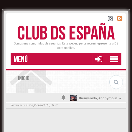
CLUB DS ESPAÑA
Somos una comunidad de usuarios. Esta web no pertenece ni representa a DS
Automobiles.
MENÚ
INICIO
Bienvenido,
Anonymous
Fecha actual Vie, 07 Ago 2026, 06:32