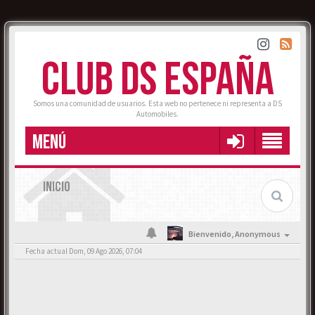
CLUB DS ESPAÑA
Somos una comunidad de usuarios. Esta web no pertenece ni representa a DS
Automobiles.
MENÚ
INICIO
Bienvenido,
Anonymous
Fecha actual Dom, 09 Ago 2026, 07:04