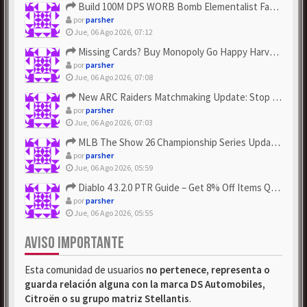
Build 100M DPS WORB Bomb Elementalist Fast - Grab POE Curren...
por
parsher
Jue, 06 Ago 2026, 07:12
Missing Cards? Buy Monopoly Go Happy Harvest with Looney Tun...
por
parsher
Jue, 06 Ago 2026, 07:08
New ARC Raiders Matchmaking Update: Stop Failed - Grab Bluep...
por
parsher
Jue, 06 Ago 2026, 07:03
MLB The Show 26 Championship Series Update! Get Cheap & ...
por
parsher
Jue, 06 Ago 2026, 05:59
Diablo 4 3.2.0 PTR Guide – Get 8% Off Items Quickly to Test ...
por
parsher
Jue, 06 Ago 2026, 05:55
AVISO IMPORTANTE
Esta comunidad de usuarios
no pertenece, representa o
guarda relación alguna con la marca DS Automobiles,
Citroën o su grupo matriz Stellantis
.