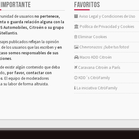
 IMPORTANTE
FAVORITOS
munidad de usuarios
no pertenece,
Aviso Legal y Condiciones de Uso
nta o guarda relación alguna con la
Política de Privacidad y Cookies
S Automobiles, Citroën o su grupo
Stellantis
.
Eliminar Cookies
ajes publicados reflejan la opinión
Chevronazos: ¡Sube tus fotos!
 de los usuarios que las escriben y
en
caso somos responsables de sus
Macro KDD Citroën
ciones
.
de existir algún contenido que deba
Caravana Citroën a París
rado,
por favor, contactar con
KDD´s CitröFamily
os
. El equipo de moderadores
la su labor de forma altruista.
La iniciativa CitröFamily