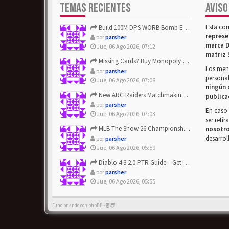
TEMAS RECIENTES
AVISO
Esta co
Build 100M DPS WORB Bomb Elementalist Fast - Grab POE Curren...
represe
por
parsher
marca D
Jue, 06 Ago 2026, 07:12
matriz 
Missing Cards? Buy Monopoly Go Happy Harvest with Looney Tun...
Los mens
por
parsher
personal
Jue, 06 Ago 2026, 07:08
ningún 
New ARC Raiders Matchmaking Update: Stop Failed - Grab Bluep...
publica
por
parsher
En caso 
Jue, 06 Ago 2026, 07:03
ser reti
MLB The Show 26 Championship Series Update! Get Cheap & ...
nosotr
desarrol
por
parsher
Jue, 06 Ago 2026, 05:59
Diablo 4 3.2.0 PTR Guide – Get 8% Off Items Quickly to Test ...
por
parsher
Jue, 06 Ago 2026, 05:55
Funcionando con phpBB -