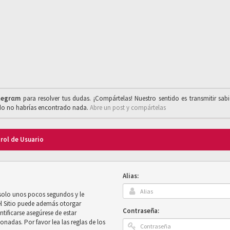
legrαm
para resolver tus dudas. ¡Compártelas! Nuestro sentido es transmitir sab
ado no habrías encontrado nada.
Abre un post y compártelas
trol de Usuario
Alias:
 solo unos pocos segundos y le
el Sitio puede además otorgar
Contraseña:
ntificarse asegúrese de estar
onadas. Por favor lea las reglas de los