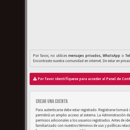
Por favor, no utilices
mensajes privados
,
WhαtsApp
o
Te
Encontraste nuestra comunidad en internet. De estar en priv
Por favor identifíquese para acceder al Panel de Con
Crear una cuenta
Para autenticarse debe estar registrado. Registrarse tomará
permitirá un amplio acceso al sistema. La Administración d
permisos adicionales a los usuarios registrados. Antes de ide
familiarizado con nuestros términos de uso y políticas relaci