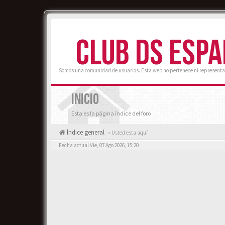
CLUB DS ESP
Somos una comunidad de usuarios. Esta web no pertenece ni representa
INICIO
Esta es la página índice del foro
Índice general
« Usted esta aquí
Fecha actual Vie, 07 Ago 2026, 15:20