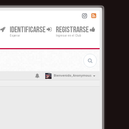
IDENTIFICARSE
REGISTRARSE
Esperar
Ingresar en el Club
Bienvenido,
Anonymous