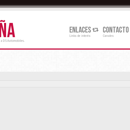
AÑA
ENLACES
CONTACTO
Links de interés
Canales
 a DS Automobiles.