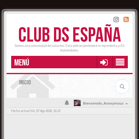
CLUB DS ESPAÑA
Somos una comunidad de usuarios. Esta web no pertenece ni representa a DS
Automobiles.
MENÚ
INICIO
Bienvenido,
Anonymous
Fecha actual Vie, 07 Ago 2026, 16:25