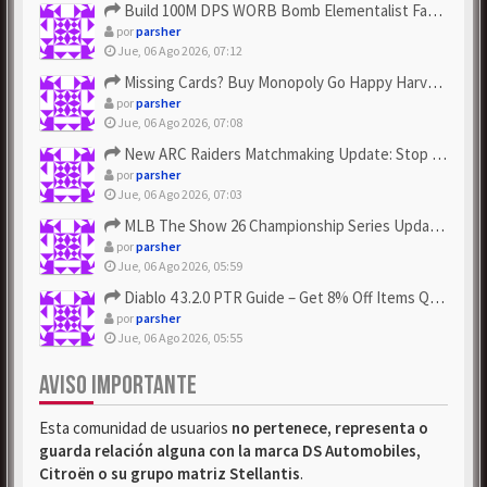
Build 100M DPS WORB Bomb Elementalist Fast - Grab POE Curren...
por
parsher
Jue, 06 Ago 2026, 07:12
Missing Cards? Buy Monopoly Go Happy Harvest with Looney Tun...
por
parsher
Jue, 06 Ago 2026, 07:08
New ARC Raiders Matchmaking Update: Stop Failed - Grab Bluep...
por
parsher
Jue, 06 Ago 2026, 07:03
MLB The Show 26 Championship Series Update! Get Cheap & ...
por
parsher
Jue, 06 Ago 2026, 05:59
Diablo 4 3.2.0 PTR Guide – Get 8% Off Items Quickly to Test ...
por
parsher
Jue, 06 Ago 2026, 05:55
AVISO IMPORTANTE
Esta comunidad de usuarios
no pertenece, representa o
guarda relación alguna con la marca DS Automobiles,
Citroën o su grupo matriz Stellantis
.