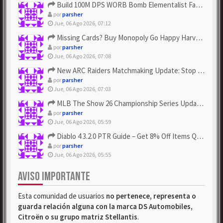
Build 100M DPS WORB Bomb Elementalist Fast - Grab POE Curren...
por
parsher
Jue, 06 Ago 2026, 07:12
Missing Cards? Buy Monopoly Go Happy Harvest with Looney Tun...
por
parsher
Jue, 06 Ago 2026, 07:08
New ARC Raiders Matchmaking Update: Stop Failed - Grab Bluep...
por
parsher
Jue, 06 Ago 2026, 07:03
MLB The Show 26 Championship Series Update! Get Cheap & ...
por
parsher
Jue, 06 Ago 2026, 05:59
Diablo 4 3.2.0 PTR Guide – Get 8% Off Items Quickly to Test ...
por
parsher
Jue, 06 Ago 2026, 05:55
AVISO IMPORTANTE
Esta comunidad de usuarios
no pertenece, representa o
guarda relación alguna con la marca DS Automobiles,
Citroën o su grupo matriz Stellantis
.