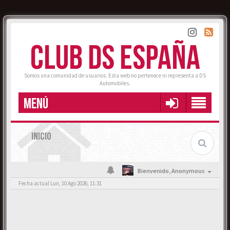
CLUB DS ESPAÑA
Somos una comunidad de usuarios. Esta web no pertenece ni representa a DS
Automobiles.
MENÚ
INICIO
Bienvenido,
Anonymous
Fecha actual Lun, 10 Ago 2026, 11:31